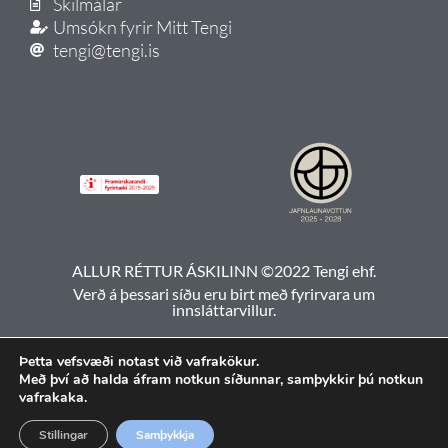
Skilmálar
Umsókn fyrir Mitt Tengi
tengi@tengi.is
ALLUR RÉTTUR ÁSKILINN ©2022 Tengi ehf.
Verð á þessari síðu eru birt með fyrirvara um
innsláttarvillur.
Þetta vefsvæði notast við vafrakökur.
Með því að halda áfram notkun síðunnar, samþykkir þú notkun
vafrakaka.
Stillingar
Samþykkja