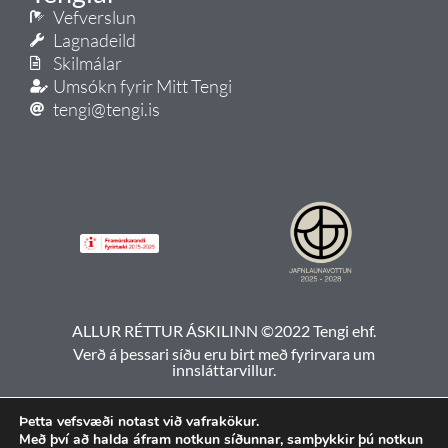
Vefverslun
Lagnadeild
Skilmálar
Umsókn fyrir Mitt Tengi
tengi@tengi.is
ALLUR RÉTTUR ÁSKILINN ©2022 Tengi ehf.
Verð á þessari síðu eru birt með fyrirvara um
innsláttarvillur.
Þetta vefsvæði notast við vafrakökur.
Með því að halda áfram notkun síðunnar, samþykkir þú notkun