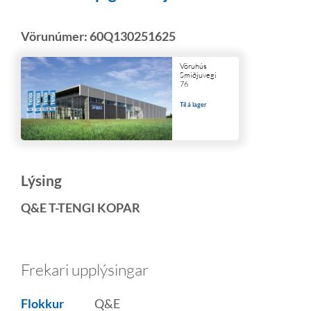
Vörunúmer:
60Q130251625
Vöruhús
Smiðjuvegi
76
Til á lager
Lýsing
Q&E T-TENGI KOPAR
Frekari upplýsingar
Flokkur
Q&E