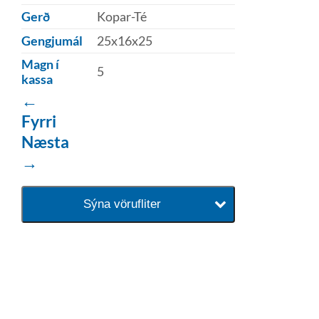
Gerð
Kopar-Té
Gengjumál
25x16x25
Magn í
5
kassa
←
Fyrri
Næsta
→
Sýna vörufliter
baðaðu þig í gæðunum