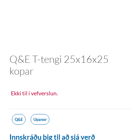
Q&E T-tengi 25x16x25
kopar
Ekki til í vefverslun.
Q&E
Upanor
Innskráðu þig til að sjá verð