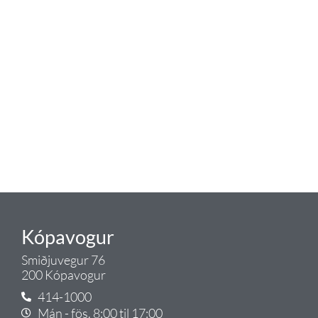
Tengi er sérvöruverslun með allt
sem tengist hreinlætis og
blöndunartækjum fyrir bað og
eldhús. Auk þess að bjóða allt
lagnaefni og fittings í lagnadeild
Tengis. Þar veita sérfræðingar
okkar ráðgjöf varðandi allt sem
tengist pípulögnum og
lagnalausnum.
Gæði - Þjónusta - Ábyrgð - það er
Tengi.
Kópavogur
Smiðjuvegur 76
200 Kópavogur
414-1000
Mán - fös. 8:00 til 17:00