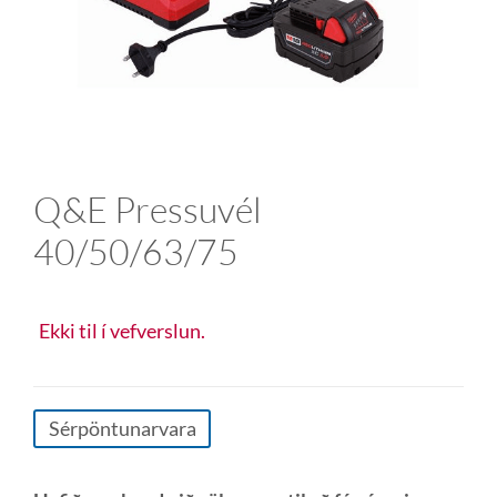
Q&E Pressuvél
40/50/63/75
Ekki til í vefverslun.
Sérpöntunarvara