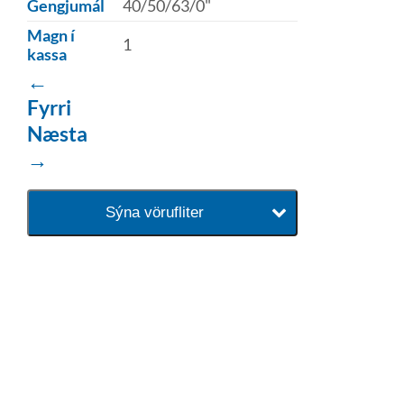
Gengjumál
40/50/63/0"
Magn í
1
kassa
←
Fyrri
Næsta
→
Sýna vörufliter
baðaðu þig í gæðunum
Tengi er sérvöruverslun með allt
sem tengist hreinlætis og