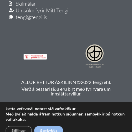
Skilmálar
Umsókn fyrir Mitt Tengi
tengi@tengi.is
ALLUR RÉTTUR ÁSKILINN ©2022 Tengi ehf.
Verð á þessari síðu eru birt með fyrirvara um
innsláttarvillur.
Þetta vefsvæði notast við vafrakökur.
Með því að halda áfram notkun síðunnar, samþykkir þú notkun
vafrakaka.
Stillingar
Samþykkja