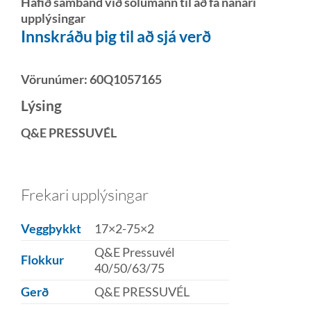
Hafið samband við sölumann til að fá nánari
upplýsingar
Innskráðu þig til að sjá verð
Vörunúmer:
60Q1057165
Lýsing
Q&E PRESSUVÉL
Frekari upplýsingar
Veggþykkt
17×2-75×2
Q&E Pressuvél
Flokkur
40/50/63/75
Gerð
Q&E PRESSUVÉL