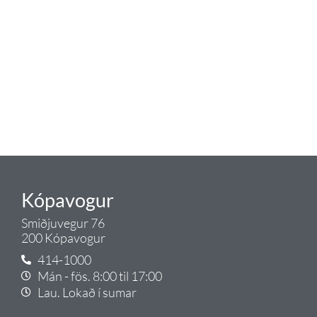
blöndunartækjum fyrir bað og
eldhús. Auk þess að bjóða allt
lagnaefni og fittings í lagnadeild
Tengis. Þar veita sérfræðingar
okkar ráðgjöf varðandi allt sem
tengist pípulögnum og
lagnalausnum.
Gæði - Þjónusta - Ábyrgð - það er
Tengi.
Kópavogur
Smiðjuvegur 76
200 Kópavogur
414-1000
Mán - fös. 8:00 til 17:00
Lau. Lokað í sumar