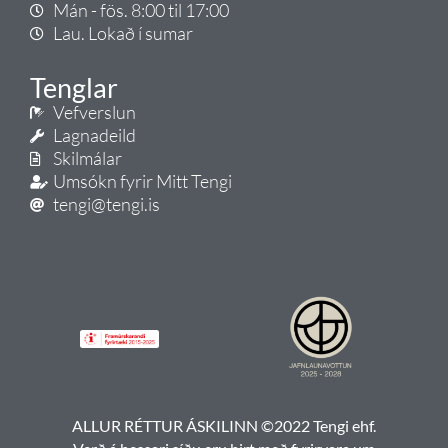
Mán - fös. 8:00 til 17:00
Lau. Lokað í sumar
Tenglar
Vefverslun
Lagnadeild
Skilmálar
Umsókn fyrir Mitt Tengi
tengi@tengi.is
ALLUR RÉTTUR ÁSKILINN ©2022 Tengi ehf.