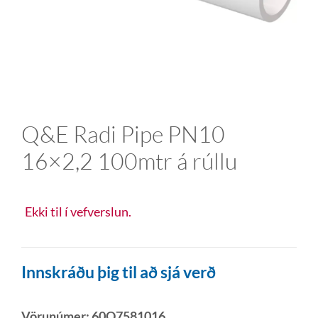
Q&E Radi Pipe PN10
16×2,2 100mtr á rúllu
Ekki til í vefverslun.
Innskráðu þig til að sjá verð
Vörunúmer:
60Q7581016