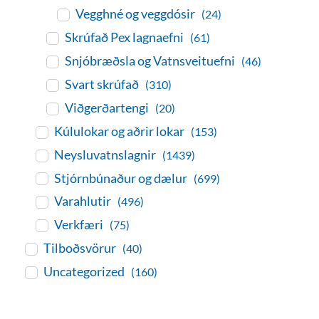
Vegghné og veggdósir
(24)
Skrúfað Pex lagnaefni
(61)
Snjóbræðsla og Vatnsveituefni
(46)
Svart skrúfað
(310)
Viðgerðartengi
(20)
Kúlulokar og aðrir lokar
(153)
Neysluvatnslagnir
(1439)
Stjórnbúnaður og dælur
(699)
Varahlutir
(496)
Verkfæri
(75)
Tilboðsvörur
(40)
Uncategorized
(160)