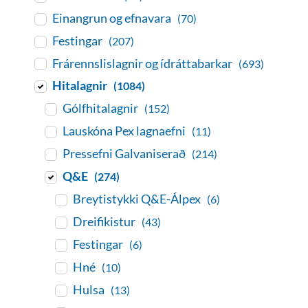
Einangrun og efnavara
(70)
Festingar
(207)
Frárennslislagnir og ídráttabarkar
(693)
Hitalagnir
(1084)
Gólfhitalagnir
(152)
Lauskóna Pex lagnaefni
(11)
Pressefni Galvaniserað
(214)
Q&E
(274)
Breytistykki Q&E-Álpex
(6)
Dreifikistur
(43)
Festingar
(6)
Hné
(10)
Hulsa
(13)