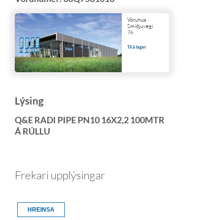
Vöruhús
Smiðjuvegi
76
Til á lager
Lýsing
Q&E RADI PIPE PN10 16X2,2 100MTR
Á RÚLLU
Frekari upplýsingar
HREINSA