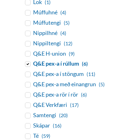
Lok
(1)
Múffuhné
(4)
Múffutengi
(5)
Nippilhné
(4)
Nippiltengi
(12)
Q&E H-union
(9)
Q&E pex-a í rúllum
(6)
Q&E pex-a í stöngum
(11)
Q&E pex-a með einangrun
(5)
Q&E pex-a rör í rör
(6)
Q&E Verkfæri
(17)
Samtengi
(20)
Skápar
(16)
Té
(59)