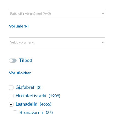
Sort Products
Vörumerki
Tilboð
Vöruflokkar
Gjafabréf
(2)
Hreinlætistæki
(1909)
Lagnadeild
(4665)
Brunavarnir
(35)