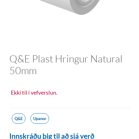
Q&E Plast Hringur Natural
50mm
Ekki til í vefverslun.
Q&E
Upanor
Innskráðu þig til að sjá verð