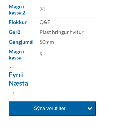
Magn í
70
kassa 2
Flokkur
Q&E
Gerð
Plast hringur hvítur
Gengjumál
50mm
Magn í
5
kassa
←
Fyrri
Næsta
→
Sýna vörufliter