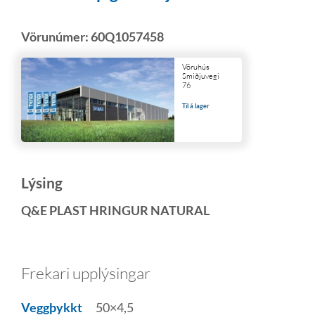
Vörunúmer:
60Q1057458
Vöruhús
Smiðjuvegi
76
Til á lager
Lýsing
Q&E PLAST HRINGUR NATURAL
Frekari upplýsingar
Veggþykkt
50×4,5