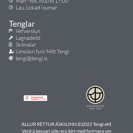
Mán - fös. 8:00 til 17:00
Lau. Lokað í sumar
Tenglar
Vefverslun
Lagnadeild
Skilmálar
Umsókn fyrir Mitt Tengi
tengi@tengi.is
ALLUR RÉTTUR ÁSKILINN ©2022 Tengi ehf.
Verð á þessari síðu eru birt með fyrirvara um