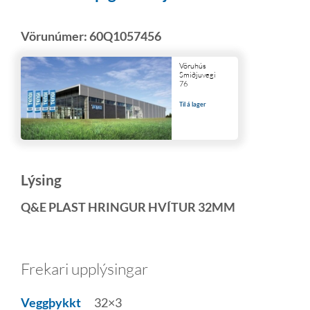
Vörunúmer:
60Q1057456
Vöruhús
Smiðjuvegi
76
Til á lager
Lýsing
Q&E PLAST HRINGUR HVÍTUR 32MM
Frekari upplýsingar
Veggþykkt
32×3