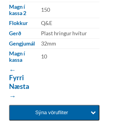
Magn í
150
kassa 2
Flokkur
Q&E
Gerð
Plast hringur hvítur
Gengjumál
32mm
Magn í
10
kassa
←
Fyrri
Næsta
→
Sýna vörufliter