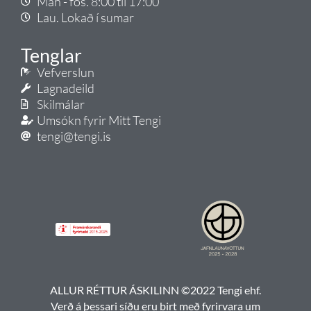
Mán - fös. 8:00 til 17:00
Lau. Lokað í sumar
Tenglar
Vefverslun
Lagnadeild
Skilmálar
Umsókn fyrir Mitt Tengi
tengi@tengi.is
ALLUR RÉTTUR ÁSKILINN ©2022 Tengi ehf.
Verð á þessari síðu eru birt með fyrirvara um