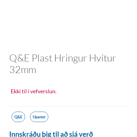
Q&E Plast Hringur Hvítur
32mm
Ekki til í vefverslun.
Q&E
Upanor
Innskráðu þig til að sjá verð