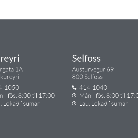
rgð - það er Tengi.
reyri
Selfoss
argata 1A
Austurvegur 69
kureyri
800 Selfoss
4-1050
414-1040
 - fös. 8:00 til 17:00
Mán - fös. 8:00 til 17:
. Lokað í sumar
Lau. Lokað í sumar