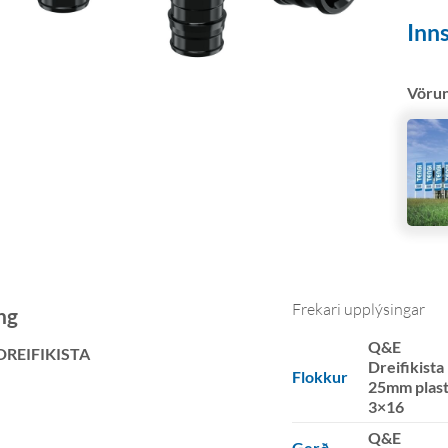
Inns
Vöru
Frekari upplýsingar
ng
Q&E
DREIFIKISTA
Dreifikista
Flokkur
25mm plas
3×16
Q&E
Gerð