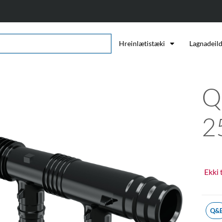
Hreinlætistæki
Lagnadeil
Q
2
Ekki 
Q&