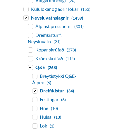
Viðgerðartengi
(20)
Kúlulokar og aðrir lokar
(153)
Neysluvatnslagnir
(1439)
Álplast pressuefni
(301)
Dreifikistur f.
Neysluvatn
(21)
Kopar skrúfað
(278)
Króm skrúfað
(114)
Q&E
(268)
Breytistykki Q&E-
Álpex
(6)
Dreifikistur
(34)
Festingar
(6)
Hné
(10)
Hulsa
(13)
Lok
(1)