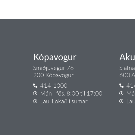
Ryðfrítt pressefni
Gæði - Þjónusta - Áby
(247)
Ryðfrítt skrúfað
(210)
Stjórnbúnaður og
dælur
(699)
Varahlutir
(496)
Verkfæri
(75)
Kópavogur
Aku
Tilboðsvörur
(40)
Smiðjuvegur 76
Sjafn
Uncategorized
(160)
200 Kópavogur
600 A
414-1000
41
Mán - fös. 8:00 til 17:00
Mán
Lau. Lokað í sumar
Lau