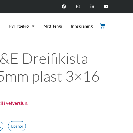
d
Fyrirtækið
Mitt Tengi
Innskráning
&E Dreifikista
5mm plast 3×16
til í vefverslun.
E
Upanor