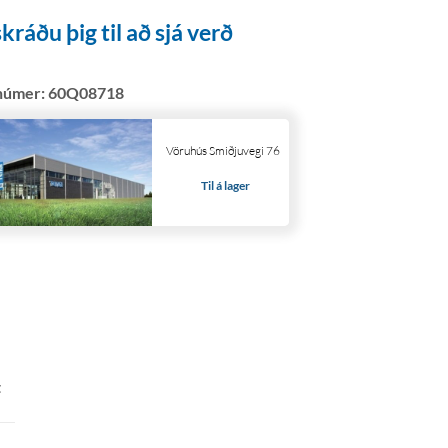
kráðu þig til að sjá verð
númer:
60Q08718
Vöruhús Smiðjuvegi 76
Til á lager
t