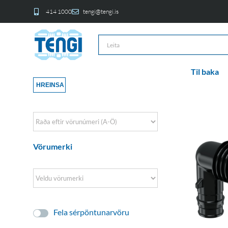
414 1000
tengi@tengi.is
Til baka
HREINSA
Sort Products
Vörumerki
Fela sérpöntunarvöru