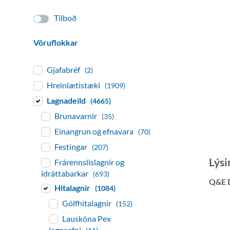
Tilboð
Vöruflokkar
Gjafabréf
(2)
Hreinlætistæki
(1909)
Lagnadeild
(4665)
Brunavarnir
(35)
Einangrun og efnavara
(70)
Festingar
(207)
Lýsi
Frárennslislagnir og
ídráttabarkar
(693)
Q&E 
Hitalagnir
(1084)
Gólfhitalagnir
(152)
Lauskóna Pex
lagnaefni