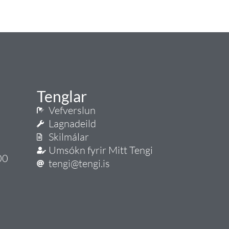
Tenglar
Vefverslun
Lagnadeild
Skilmálar
Umsókn fyrir Mitt Tengi
00
tengi@tengi.is