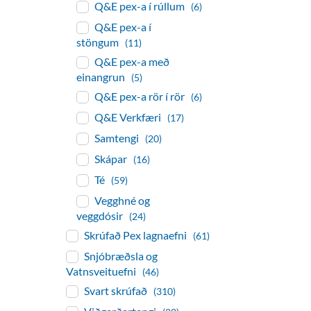
Q&E pex-a í rúllum
(6)
Q&E pex-a í
stöngum
(11)
Q&E pex-a með
einangrun
(5)
Q&E pex-a rör í rör
(6)
Q&E Verkfæri
(17)
Samtengi
(20)
Skápar
(16)
Té
(59)
Vegghné og
veggdósir
(24)
Skrúfað Pex lagnaefni
(61)
Snjóbræðsla og
Vatnsveituefni
(46)
Svart skrúfað
(310)