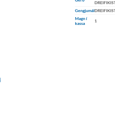
DREIFIKIS
Gengjumál
DREIFIKIS
Magn í
1
kassa
i