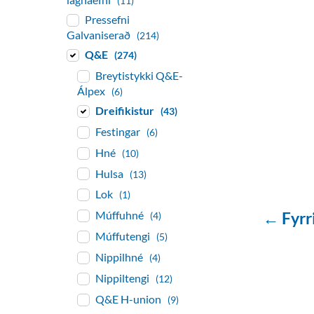
(11)
Pressefni
Galvaniserað
(214)
Q&E
(274)
Breytistykki Q&E-
Álpex
(6)
Dreifikistur
(43)
Festingar
(6)
Hné
(10)
Hulsa
(13)
Lok
(1)
← Fyrr
Múffuhné
(4)
Múffutengi
(5)
Nippilhné
(4)
Nippiltengi
(12)
Q&E H-union
(9)