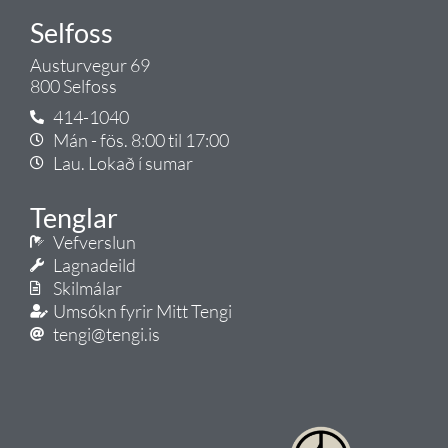
Selfoss
Austurvegur 69
800 Selfoss
414-1040
Mán - fös. 8:00 til 17:00
Lau. Lokað í sumar
Tenglar
Vefverslun
Lagnadeild
Skilmálar
Umsókn fyrir Mitt Tengi
tengi@tengi.is