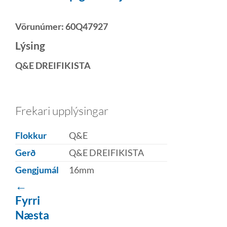
Vörunúmer:
60Q47927
Lýsing
Q&E DREIFIKISTA
Frekari upplýsingar
Flokkur
Q&E
Gerð
Q&E DREIFIKISTA
Gengjumál
16mm
←
Fyrri
Næsta