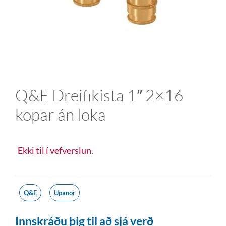
Q&E Dreifikista 1″ 2×16
kopar án loka
Ekki til í vefverslun.
Q&E
Upanor
Innskráðu þig til að sjá verð