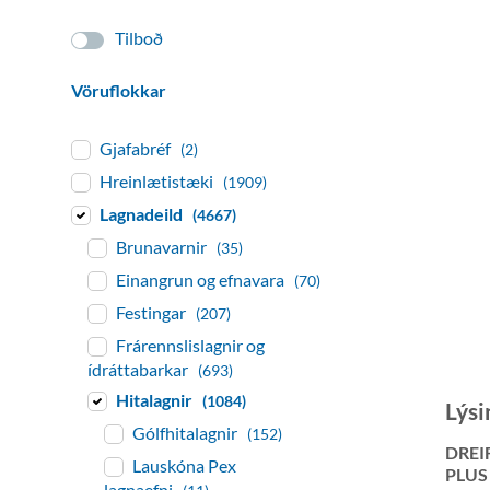
Tilboð
Vöruflokkar
Gjafabréf
(2)
Hreinlætistæki
(1909)
Lagnadeild
(4667)
Brunavarnir
(35)
Einangrun og efnavara
(70)
Festingar
(207)
Frárennslislagnir og
ídráttabarkar
(693)
Hitalagnir
(1084)
Lýsi
Gólfhitalagnir
(152)
DREI
Lauskóna Pex
PLUS
lagnaefni