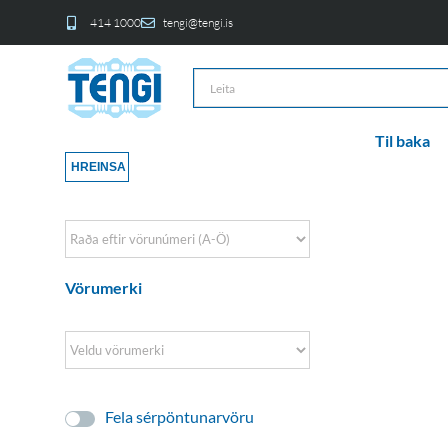
414 1000
tengi@tengi.is
Til baka
HREINSA
Sort Products
Vörumerki
Fela sérpöntunarvöru