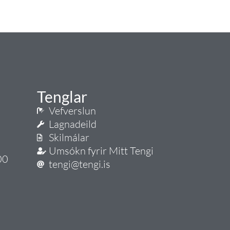
Tenglar
Vefverslun
Lagnadeild
Skilmálar
Umsókn fyrir Mitt Tengi
00
tengi@tengi.is