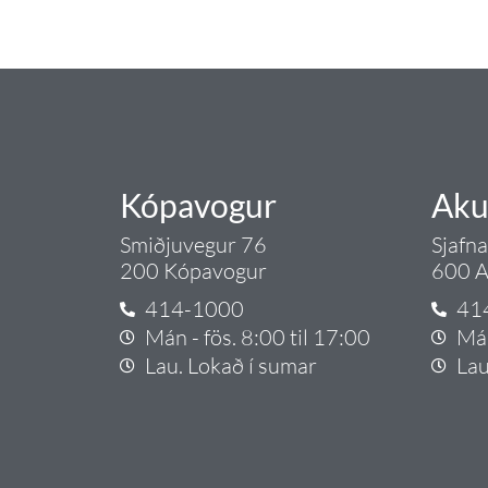
Ryðfrítt pressefni
Gæði - Þjónusta - Áby
(247)
Ryðfrítt skrúfað
(210)
Stjórnbúnaður og
dælur
(699)
Varahlutir
(496)
Verkfæri
(77)
Kópavogur
Aku
Tilboðsvörur
(40)
Smiðjuvegur 76
Sjafn
Uncategorized
(160)
200 Kópavogur
600 A
414-1000
41
Mán - fös. 8:00 til 17:00
Mán
Lau. Lokað í sumar
Lau