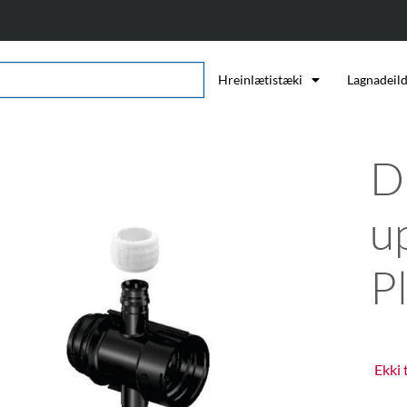
Hreinlætistæki
Lagnadeil
D
u
P
Ekki 