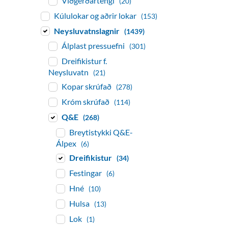
Viðgerðartengi
(20)
Kúlulokar og aðrir lokar
(153)
Neysluvatnslagnir
(1439)
Álplast pressuefni
(301)
Dreifikistur f.
Neysluvatn
(21)
Kopar skrúfað
(278)
Króm skrúfað
(114)
Q&E
(268)
Breytistykki Q&E-
Álpex
(6)
Dreifikistur
(34)
Festingar
(6)
Hné
(10)
Hulsa
(13)
Lok
(1)