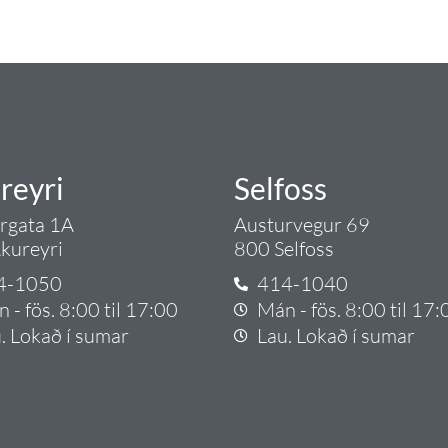
rgð - það er Tengi.
reyri
Selfoss
argata 1A
Austurvegur 69
kureyri
800 Selfoss
4-1050
414-1040
 - fös. 8:00 til 17:00
Mán - fös. 8:00 til 17:
. Lokað í sumar
Lau. Lokað í sumar