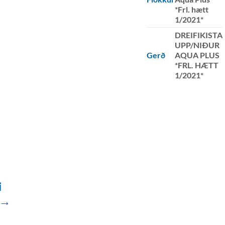
*Frl. hætt
1/2021*
DREIFIKISTA
UPP/NIÐUR
Gerð
AQUA PLUS
*FRL. HÆTT
1/2021*
i
 →