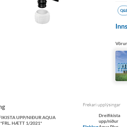
Q&
Inns
Vöru
Frekari upplýsingar
ng
Dreifikista
FIKISTA UPP/NIÐUR AQUA
upp/niður
 *FRL. HÆTT 1/2021*
Flokkur
Aqua Plus