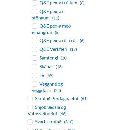
Q&E pex-a í rúllum
(6)
Q&E pex-a í
stöngum
(11)
Q&E pex-a með
einangrun
(5)
Q&E pex-a rör í rör
(6)
Q&E Verkfæri
(17)
Samtengi
(20)
Skápar
(16)
Té
(59)
Vegghné og
veggdósir
(24)
Skrúfað Pex lagnaefni
(61)
Snjóbræðsla og
Vatnsveituefni
(46)
Svart skrúfað
(310)