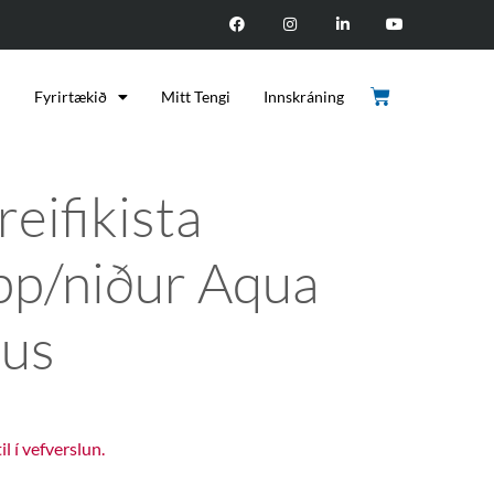
d
Fyrirtækið
Mitt Tengi
Innskráning
reifikista
pp/niður Aqua
lus
til í vefverslun.