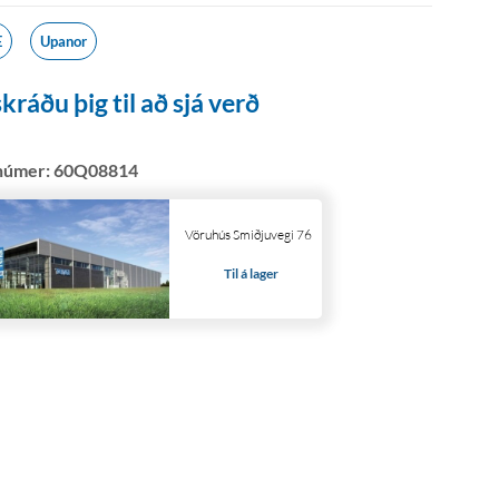
E
Upanor
kráðu þig til að sjá verð
númer:
60Q08814
Vöruhús Smiðjuvegi 76
Til á lager