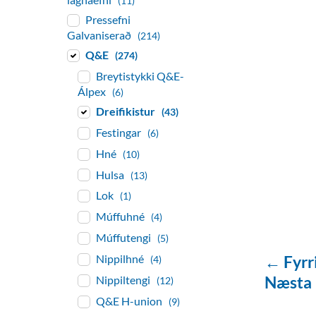
(11)
Pressefni
Galvaniserað
(214)
Q&E
(274)
Breytistykki Q&E-
Álpex
(6)
Dreifikistur
(43)
Festingar
(6)
Hné
(10)
Hulsa
(13)
Lok
(1)
Múffuhné
(4)
Múffutengi
(5)
← Fyrr
Nippilhné
(4)
Næsta
Nippiltengi
(12)
Q&E H-union
(9)