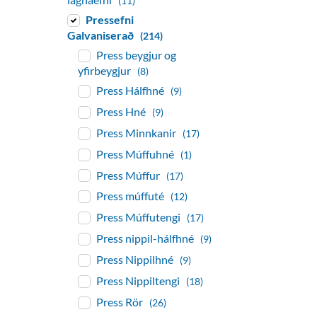
(11)
Pressefni
Galvaniserað
(214)
Press beygjur og
yfirbeygjur
(8)
Press Hálfhné
(9)
Press Hné
(9)
Press Minnkanir
(17)
Press Múffuhné
(1)
Press Múffur
(17)
Press múffuté
(12)
Press Múffutengi
(17)
Press nippil-hálfhné
(9)
Press Nippilhné
(9)
Press Nippiltengi
(18)
Press Rör
(26)