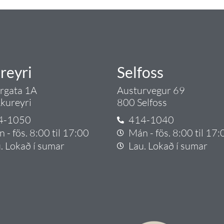
reyri
Selfoss
argata 1A
Austurvegur 69
kureyri
800 Selfoss
4-1050
414-1040
 - fös. 8:00 til 17:00
Mán - fös. 8:00 til 17:
. Lokað í sumar
Lau. Lokað í sumar