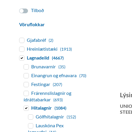
Tilboð
Vöruflokkar
Gjafabréf
(2)
Hreinlætistæki
(1913)
Lagnadeild
(4667)
Brunavarnir
(35)
Einangrun og efnavara
(70)
Festingar
(207)
Frárennslislagnir og
Lýsi
ídráttabarkar
(693)
UNIO
Hitalagnir
(1084)
STEE
Gólfhitalagnir
(152)
Lauskóna Pex
lagnaefni