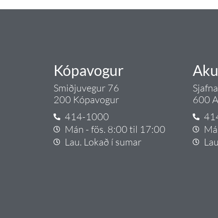
Kópavogur
Aku
Smiðjuvegur 76
Sjafn
200 Kópavogur
600 A
414-1000
41
Mán - fös. 8:00 til 17:00
Mán
Lau. Lokað í sumar
Lau