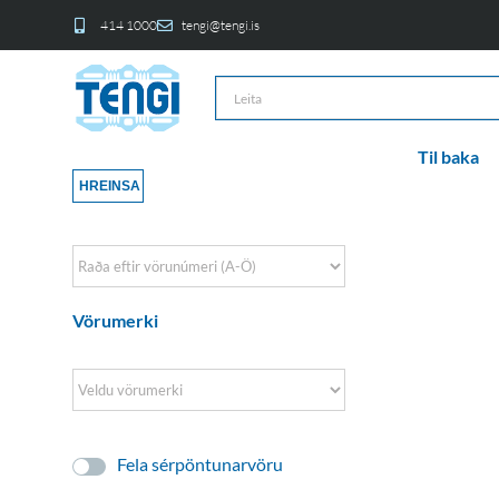
414 1000
tengi@tengi.is
Til baka
HREINSA
Sort Products
Vörumerki
Fela sérpöntunarvöru