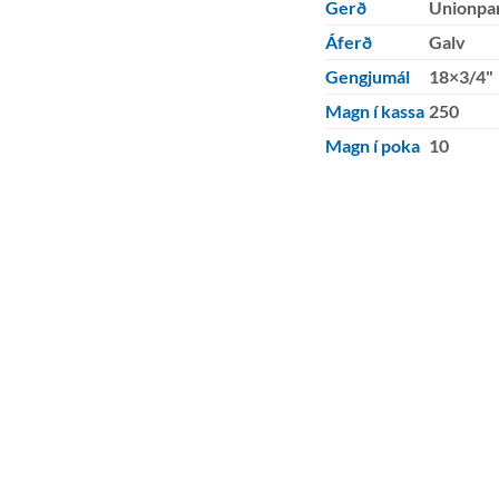
Gerð
Unionpa
Áferð
Galv
Gengjumál
18×3/4"
Magn í kassa
250
Magn í poka
10