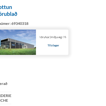
ottun
örublað
númer:
69340318
Vöruhús Smiðjuvegi 76
Til á lager
erað
DERIE
ICHE