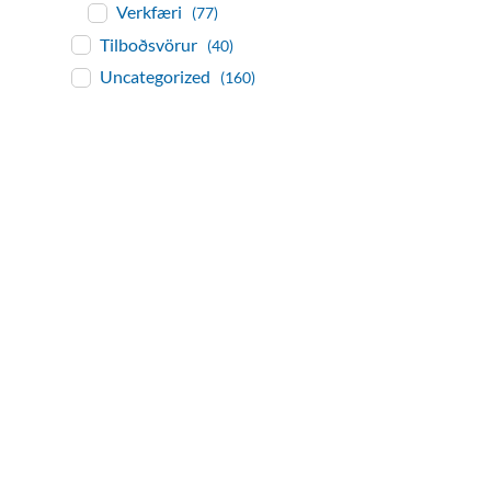
Verkfæri
(77)
Tilboðsvörur
(40)
Uncategorized
(160)
baðaðu þig í gæðu
Tengi er sérvöruverslun með allt sem te
og eldhús. Auk þess að bjóða allt lagnaefn
sérfræðingar okkar ráðgjöf varðandi al
Gæði - Þjónusta - Áby