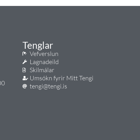
Tenglar
Vefverslun
Lagnadeild
Skilmálar
Umsókn fyrir Mitt Tengi
00
tengi@tengi.is