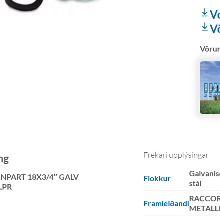
V
V
Vöru
Frekari upplýsingar
ng
Galvanis
NPART 18X3/4″ GALV
Flokkur
stál
LPR
RACCOR
Framleiðandi
METALL