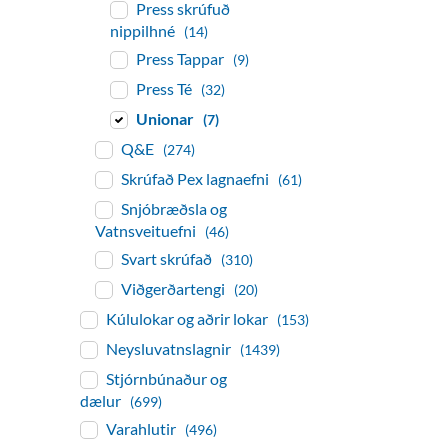
Press skrúfuð
nippilhné
(14)
Press Tappar
(9)
Press Té
(32)
Unionar
(7)
Q&E
(274)
Skrúfað Pex lagnaefni
(61)
Snjóbræðsla og
Vatnsveituefni
(46)
Svart skrúfað
(310)
Viðgerðartengi
(20)
Kúlulokar og aðrir lokar
(153)
Neysluvatnslagnir
(1439)
Stjórnbúnaður og
dælur
(699)
Varahlutir
(496)