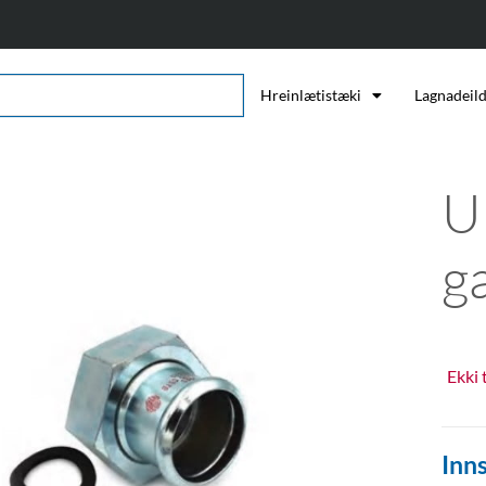
Hreinlætistæki
Lagnadeil
U
g
Ekki 
Inns