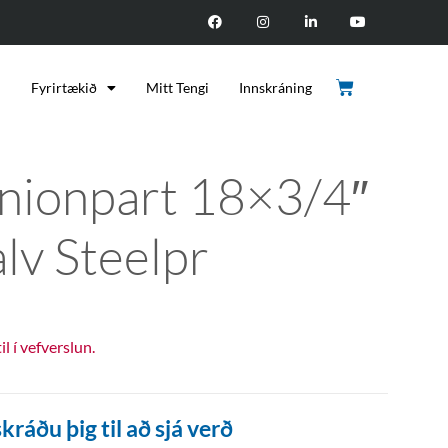
d
Fyrirtækið
Mitt Tengi
Innskráning
nionpart 18×3/4″
alv Steelpr
til í vefverslun.
kráðu þig til að sjá verð