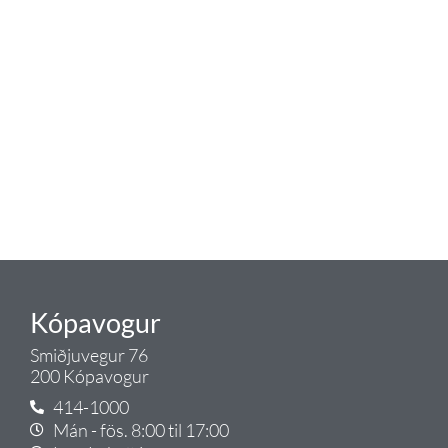
Tengi er sérvöruverslun með allt
sem tengist hreinlætis og
blöndunartækjum fyrir bað og
eldhús. Auk þess að bjóða allt
lagnaefni og fittings í lagnadeild
Tengis. Þar veita sérfræðingar
okkar ráðgjöf varðandi allt sem
tengist pípulögnum og
lagnalausnum.
Gæði - Þjónusta - Ábyrgð - það er
Tengi.
Kópavogur
Smiðjuvegur 76
200 Kópavogur
414-1000
Mán - fös. 8:00 til 17:00