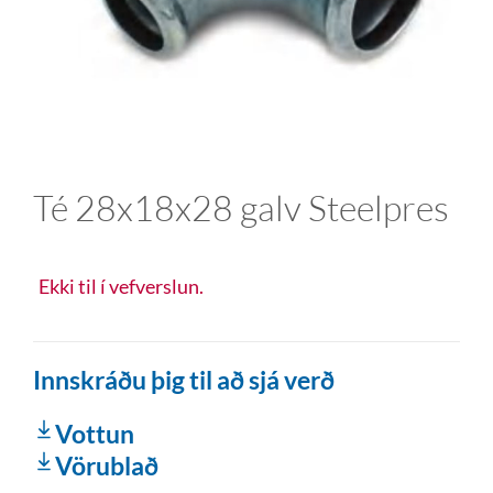
Té 28x18x28 galv Steelpres
Ekki til í vefverslun.
Innskráðu þig til að sjá verð
Vottun
Vörublað