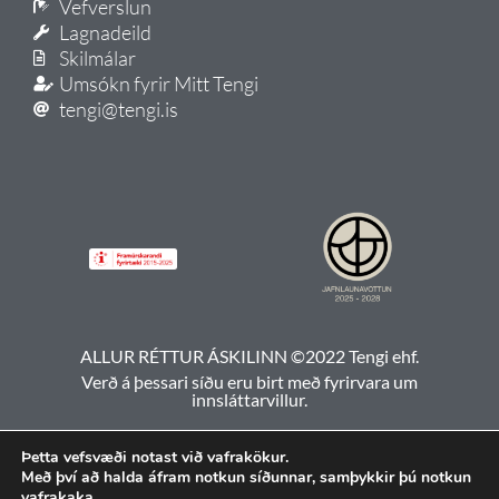
Vefverslun
Lagnadeild
Skilmálar
Umsókn fyrir Mitt Tengi
tengi@tengi.is
ALLUR RÉTTUR ÁSKILINN ©2022 Tengi ehf.
Verð á þessari síðu eru birt með fyrirvara um
innsláttarvillur.
Þetta vefsvæði notast við vafrakökur.
Með því að halda áfram notkun síðunnar, samþykkir þú notkun
vafrakaka.