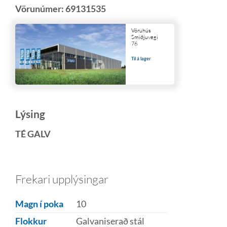
Vörunúmer:
69131535
Vöruhús
Smiðjuvegi
76
Til á lager
Lýsing
TÉ GALV
Frekari upplýsingar
Magn í poka
10
Flokkur
Galvaniserað stál