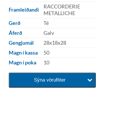
RACCORDERIE
Framleiðandi
METALLICHE
Gerð
Té
Áferð
Galv
Gengjumál
28x18x28
Magn í kassa
50
Magn í poka
10
Sýna vörufliter
baðaðu þig í gæðunum