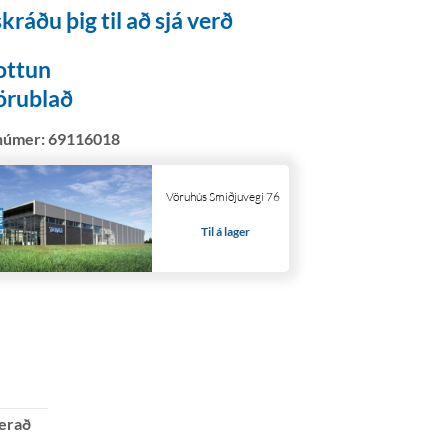
kráðu þig til að sjá verð
ottun
örublað
númer:
69116018
Vöruhús Smiðjuvegi 76
Til á lager
erað