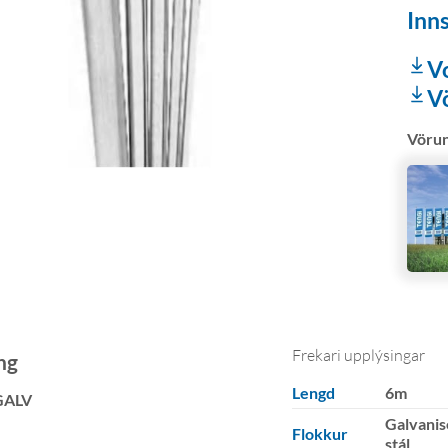
Inns
V
V
Vöru
Frekari upplýsingar
ng
Lengd
6m
GALV
Galvanis
Flokkur
stál