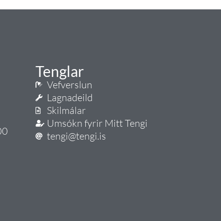
Tenglar
Vefverslun
Lagnadeild
Skilmálar
Umsókn fyrir Mitt Tengi
00
tengi@tengi.is