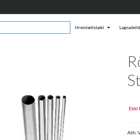
Hreinlætistæki
Lagnadeil
R
S
Ekki 
Ath: 