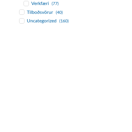
Verkfæri
(77)
Tilboðsvörur
(40)
Uncategorized
(160)
baðaðu þig í gæðu
Tengi er sérvöruverslun með allt sem te
og eldhús. Auk þess að bjóða allt lagnaefn
sérfræðingar okkar ráðgjöf varðandi al
Gæði - Þjónusta - Áby