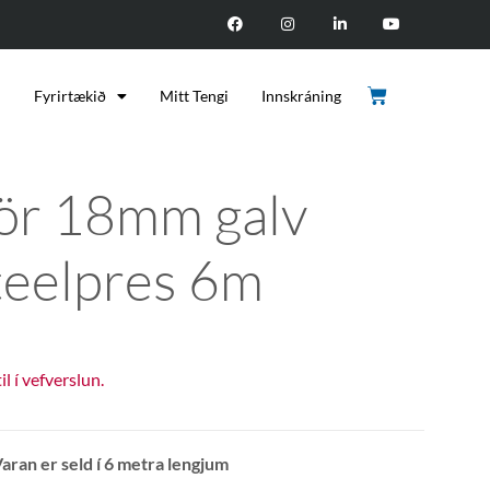
d
Fyrirtækið
Mitt Tengi
Innskráning
ör 18mm galv
teelpres 6m
til í vefverslun.
Varan er seld í 6 metra lengjum