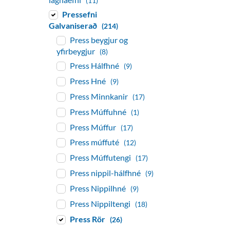
(11)
Pressefni
Galvaniserað
(214)
Press beygjur og
yfirbeygjur
(8)
Press Hálfhné
(9)
Press Hné
(9)
Press Minnkanir
(17)
Press Múffuhné
(1)
Press Múffur
(17)
Press múffuté
(12)
Press Múffutengi
(17)
Press nippil-hálfhné
(9)
Press Nippilhné
(9)
Press Nippiltengi
(18)
Press Rör
(26)