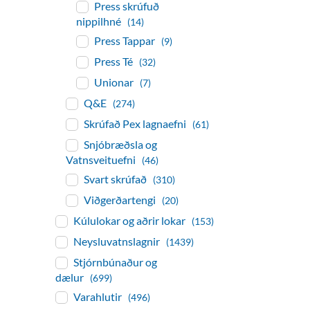
Press skrúfuð
nippilhné
(14)
Press Tappar
(9)
Press Té
(32)
Unionar
(7)
Q&E
(274)
Skrúfað Pex lagnaefni
(61)
Snjóbræðsla og
Vatnsveituefni
(46)
Svart skrúfað
(310)
Viðgerðartengi
(20)
Kúlulokar og aðrir lokar
(153)
Neysluvatnslagnir
(1439)
Stjórnbúnaður og
dælur
(699)
Varahlutir
(496)