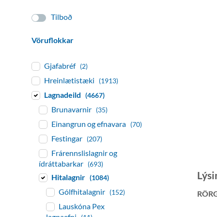
Tilboð
Vöruflokkar
Gjafabréf
(2)
Hreinlætistæki
(1913)
Lagnadeild
(4667)
Brunavarnir
(35)
Einangrun og efnavara
(70)
Festingar
(207)
Frárennslislagnir og
ídráttabarkar
(693)
Lýsi
Hitalagnir
(1084)
Gólfhitalagnir
(152)
RÖR
Lauskóna Pex
lagnaefni