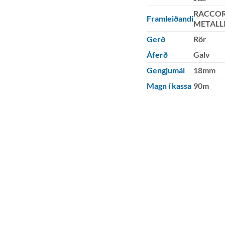
RACCOR
Framleiðandi
METALL
Gerð
Rör
Áferð
Galv
Gengjumál
18mm
Magn í kassa
90m