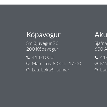
Kópavogur
Aku
Smiðjuvegur 76
Sjafn
200 Kópavogur
600 A
414-1000
41
Mán - fös. 8:00 til 17:00
Mán
Lau. Lokað í sumar
Lau