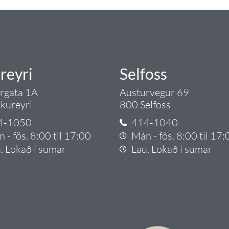
reyri
Selfoss
argata 1A
Austurvegur 69
kureyri
800 Selfoss
4-1050
414-1040
 - fös. 8:00 til 17:00
Mán - fös. 8:00 til 17:
. Lokað í sumar
Lau. Lokað í sumar