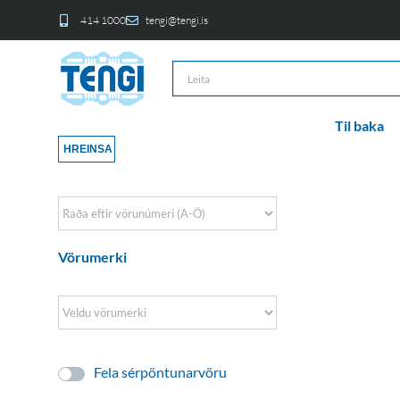
414 1000
tengi@tengi.is
Til baka
HREINSA
Sort Products
Vörumerki
Fela sérpöntunarvöru