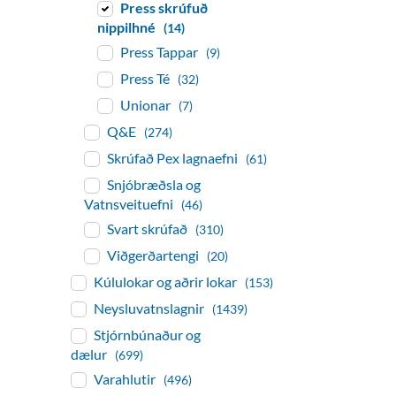
Press skrúfuð
nippilhné
(14)
Press Tappar
(9)
Press Té
(32)
Unionar
(7)
Q&E
(274)
Skrúfað Pex lagnaefni
(61)
Snjóbræðsla og
Vatnsveituefni
(46)
Svart skrúfað
(310)
Viðgerðartengi
(20)
Kúlulokar og aðrir lokar
(153)
Neysluvatnslagnir
(1439)
Stjórnbúnaður og
dælur
(699)
Varahlutir
(496)