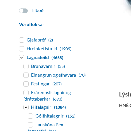
Tilboð
Vöruflokkar
Gjafabréf
(2)
Hreinlætistæki
(1909)
Lagnadeild
(4665)
Brunavarnir
(35)
Einangrun og efnavara
(70)
Festingar
(207)
Frárennslislagnir og
Lýsi
ídráttabarkar
(693)
HNÉ 
Hitalagnir
(1084)
Gólfhitalagnir
(152)
Lauskóna Pex
lagnaefni