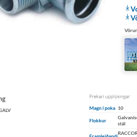
V
V
Vöru
Frekari upplýsingar
ng
Magn í poka
10
GALV
Galvanis
Flokkur
stál
RACCOR
Framleiðandi