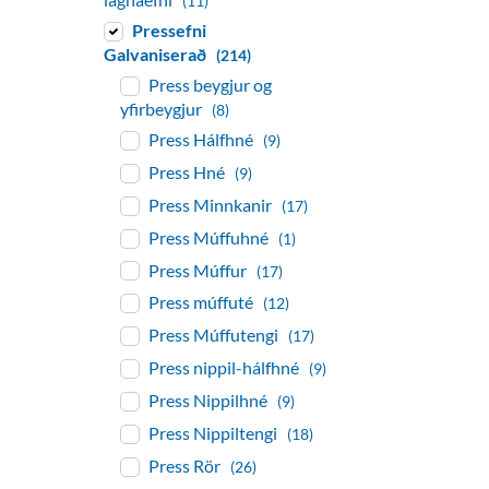
(11)
Pressefni
Galvaniserað
(214)
Press beygjur og
yfirbeygjur
(8)
Press Hálfhné
(9)
Press Hné
(9)
Press Minnkanir
(17)
Press Múffuhné
(1)
Press Múffur
(17)
Press múffuté
(12)
Press Múffutengi
(17)
Press nippil-hálfhné
(9)
Press Nippilhné
(9)
Press Nippiltengi
(18)
Press Rör
(26)