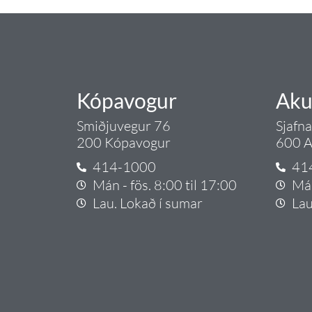
Kópavogur
Aku
Smiðjuvegur 76
Sjafn
200 Kópavogur
600 A
414-1000
41
Mán - fös. 8:00 til 17:00
Mán
Lau. Lokað í sumar
Lau