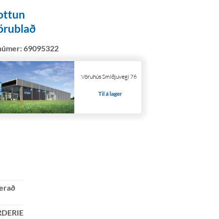
ottun
örublað
númer:
69095322
Vöruhús Smiðjuvegi 76
Til á lager
erað
DERIE