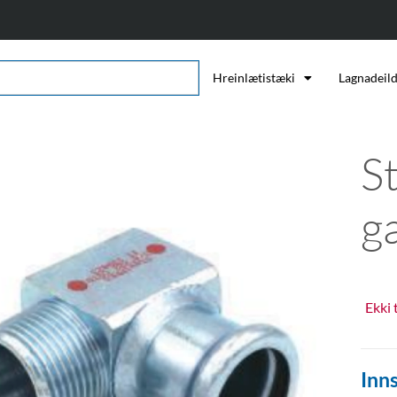
Hreinlætistæki
Lagnadeil
S
g
Ekki 
Inns