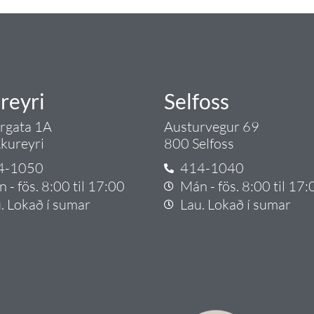
reyri
Selfoss
argata 1A
Austurvegur 69
kureyri
800 Selfoss
4-1050
414-1040
 - fös. 8:00 til 17:00
Mán - fös. 8:00 til 17:
. Lokað í sumar
Lau. Lokað í sumar