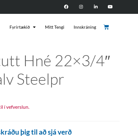
d
Fyrirtækið
Mitt Tengi
Innskráning
tutt Hné 22×3/4″
alv Steelpr
til í vefverslun.
kráðu þig til að sjá verð