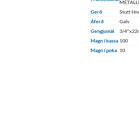
METALL
Gerð
Stutt Hn
Áferð
Galv
Gengjumál
3/4"x2
Magn í kassa
100
Magn í poka
10