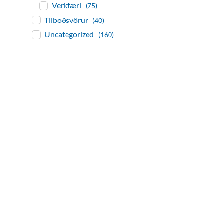
Verkfæri
(75)
Tilboðsvörur
(40)
Uncategorized
(160)
baðaðu þig í gæðu
Tengi er sérvöruverslun með allt sem te
og eldhús. Auk þess að bjóða allt lagnaefn
sérfræðingar okkar ráðgjöf varðandi al
Gæði - Þjónusta - Áby