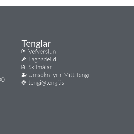
Tenglar
Vefverslun
Lagnadeild
Skilmálar
Umsókn fyrir Mitt Tengi
00
tengi@tengi.is