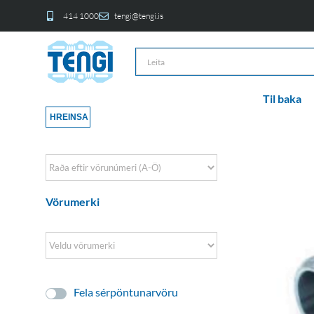
414 1000
tengi@tengi.is
Til baka
HREINSA
Sort Products
Vörumerki
Fela sérpöntunarvöru