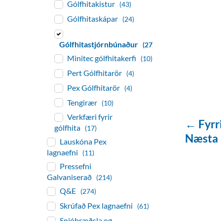
Gólfhitakistur
(43)
Gólfhitaskápar
(24)
Gólfhitastjórnbúnaður
(27)
Minitec gólfhitakerfi
(10)
Pert Gólfhitarör
(4)
Pex Gólfhitarör
(4)
Tengirær
(10)
Verkfæri fyrir
← Fyrr
gólfhita
(17)
Næsta
Lauskóna Pex
lagnaefni
(11)
Pressefni
Galvaniserað
(214)
Q&E
(274)
Skrúfað Pex lagnaefni
(61)
Snjóbræðsla og