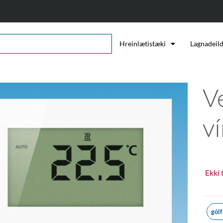
Hreinlætistæki
Lagnadeil
V
v
Ekki 
gólf