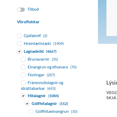
Tilboð
Vöruflokkar
Gjafabréf
(2)
Hreinlætistæki
(1909)
Lagnadeild
(4667)
Brunavarnir
(35)
Einangrun og efnavara
(70)
Festingar
(207)
Lýsi
Frárennslislagnir og
ídráttabarkar
(693)
VEGG
Hitalagnir
(1084)
SKJÁ
Gólfhitalagnir
(152)
Gólfhitaeinangrun
(10)