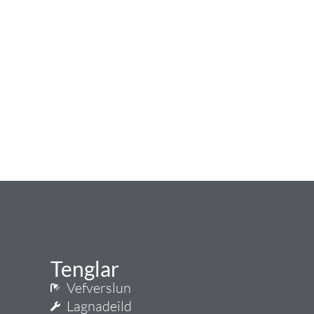
Tenglar
Vefverslun
Lagnadeild