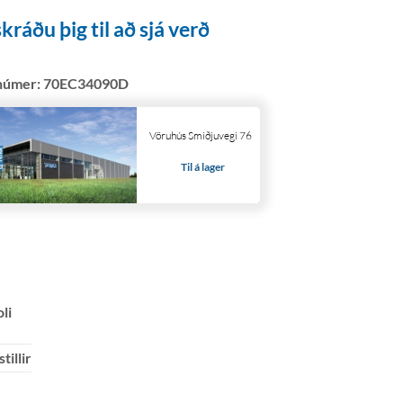
kráðu þig til að sjá verð
númer:
70EC34090D
Vöruhús Smiðjuvegi 76
Til á lager
li
tillir