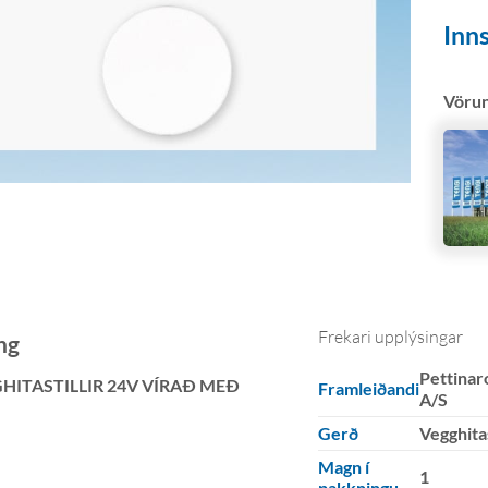
Inns
Vöru
Frekari upplýsingar
ng
Pettinaro
HITASTILLIR 24V VÍRAÐ MEÐ
Framleiðandi
A/S
Gerð
Vegghitas
Magn í
1
pakkningu