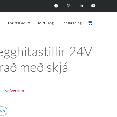
d
Fyrirtækið
Mitt Tengi
Innskráning
egghitastillir 24V
írað með skjá
til í vefverslun.
hiti