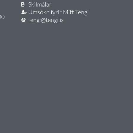
Skilmálar
Umsókn fyrir Mitt Tengi
00
tengi@tengi.is