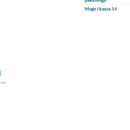
Magn í kassa
54
i
 →