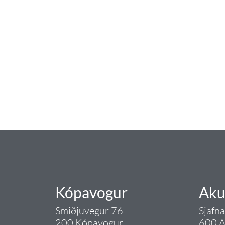
baðaðu þig í gæðu
Tengi er sérvöruverslun með allt sem te
og eldhús. Auk þess að bjóða allt lagnaefn
sérfræðingar okkar ráðgjöf varðandi al
Gæði - Þjónusta - Áby
Kópavogur
Aku
Smiðjuvegur 76
Sjafn
200 Kópavogur
600 A