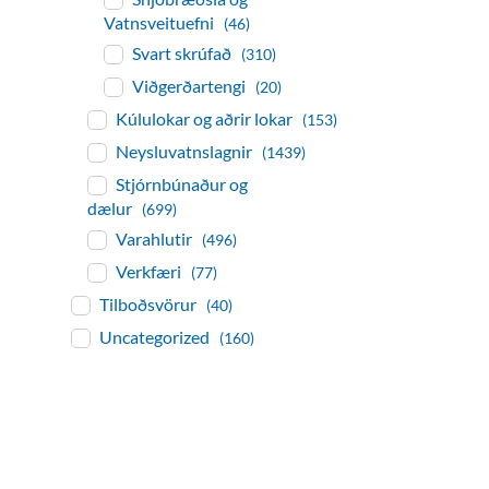
Vatnsveituefni
(46)
Svart skrúfað
(310)
Viðgerðartengi
(20)
Kúlulokar og aðrir lokar
(153)
Neysluvatnslagnir
(1439)
Stjórnbúnaður og
dælur
(699)
Varahlutir
(496)
Verkfæri
(77)
Tilboðsvörur
(40)
Uncategorized
(160)