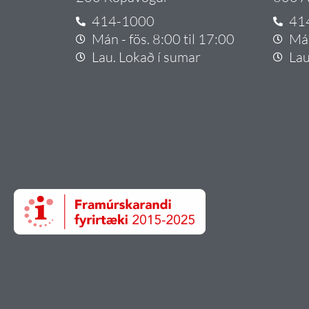
414-1000
41
Mán - fös. 8:00 til 17:00
Mán
Lau. Lokað í sumar
Lau