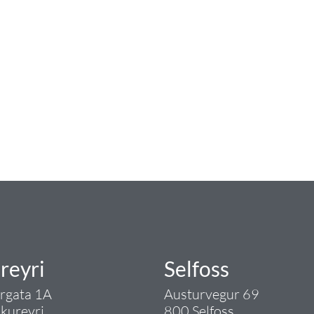
num
ngist hreinlætis og blöndunartækjum fyrir bað
i og fittings í lagnadeild Tengis. Þar veita
lt sem tengist pípulögnum og lagnalausnum.
rgð - það er Tengi.
reyri
Selfoss
argata 1A
Austurvegur 69
kureyri
800 Selfoss