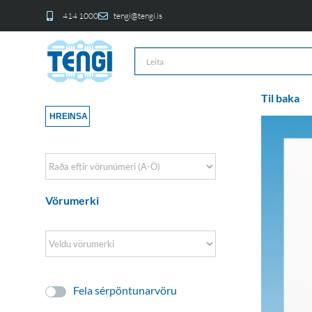
414 1000
tengi@tengi.is
Til baka
HREINSA
Sort Products
Vörumerki
Fela sérpöntunarvöru