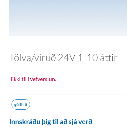
Tölva/víruð 24V 1-10 áttir
Ekki til í vefverslun.
gólfhiti
Innskráðu þig til að sjá verð