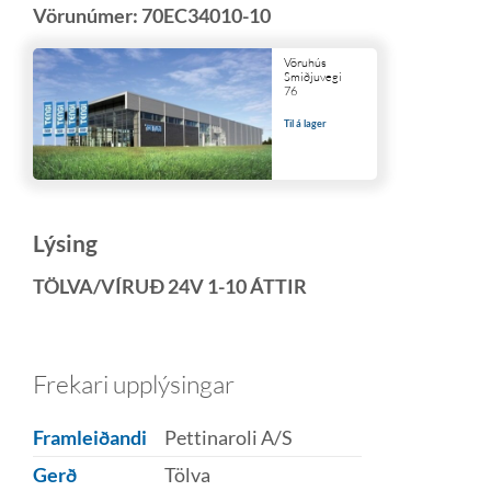
Vörunúmer:
70EC34010-10
Vöruhús
Smiðjuvegi
76
Til á lager
Lýsing
TÖLVA/VÍRUÐ 24V 1-10 ÁTTIR
Frekari upplýsingar
Framleiðandi
Pettinaroli A/S
Gerð
Tölva