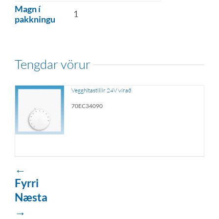
Magn í
1
pakkningu
tengdar vörur
Vegghitastillir 24V vírað
70EC34090
←
Fyrri
Næsta
→