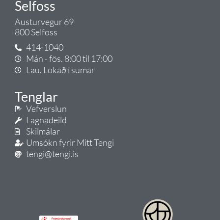
Selfoss
Austurvegur 69
800 Selfoss
414-1040
Mán - fös. 8:00 til 17:00
Lau. Lokað í sumar
Tenglar
Vefverslun
Lagnadeild
Skilmálar
Umsókn fyrir Mitt Tengi
tengi@tengi.is