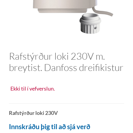
Rafstýrður loki 230V m.
breytist. Danfoss dreifikistur
Ekki til í vefverslun.
Rafstýrður loki 230V
Innskráðu þig til að sjá verð