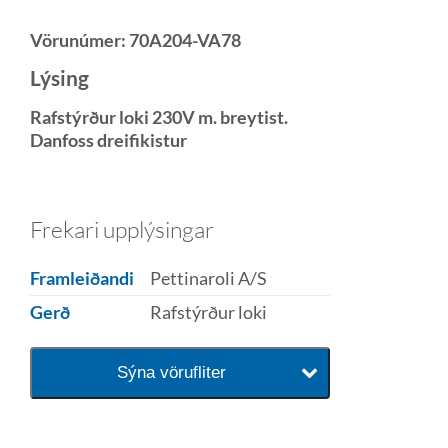
Vörunúmer:
70A204-VA78
Lýsing
Rafstýrður loki 230V m. breytist.
Danfoss dreifikistur
Frekari upplýsingar
Framleiðandi
Pettinaroli A/S
Gerð
Rafstýrður loki
Sýna vörufliter