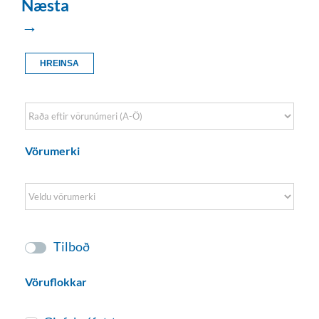
Næsta
→
HREINSA
Sort Products
Vörumerki
Tilboð
Vöruflokkar