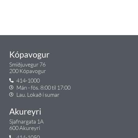
tengist pípulögnum og
lagnalausnum.
Gæði - Þjónusta - Ábyrgð - það er
Tengi.
Kópavogur
Smiðjuvegur 76
200 Kópavogur
414-1000
Mán - fös. 8:00 til 17:00
Lau. Lokað í sumar
Akureyri
Sjafnargata 1A
600 Akureyri
414-1050