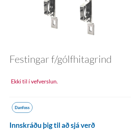
Festingar f/gólfhitagrind
Ekki til í vefverslun.
Danfoss
Innskráðu þig til að sjá verð