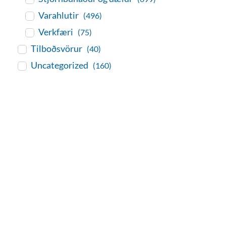
Varahlutir
(496)
Verkfæri
(75)
Tilboðsvörur
(40)
Uncategorized
(160)
baðaðu þig í gæðunum
Tengi er sérvöruverslun með allt
sem tengist hreinlætis og
blöndunartækjum fyrir bað og
eldhús. Auk þess að bjóða allt
lagnaefni og fittings í lagnadeild
Tengis. Þar veita sérfræðingar
okkar ráðgjöf varðandi allt sem