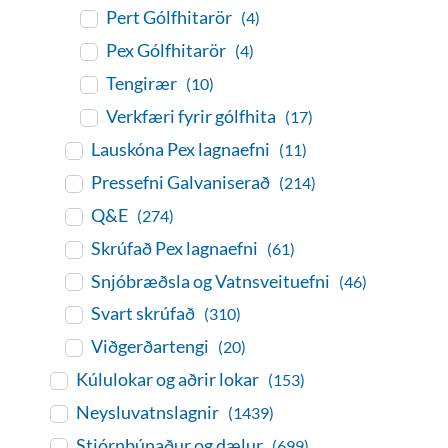
Pert Gólfhitarör
(4)
Pex Gólfhitarör
(4)
Tengirær
(10)
Verkfæri fyrir gólfhita
(17)
Lauskóna Pex lagnaefni
(11)
Pressefni Galvaniserað
(214)
Q&E
(274)
Skrúfað Pex lagnaefni
(61)
Snjóbræðsla og Vatnsveituefni
(46)
Svart skrúfað
(310)
Viðgerðartengi
(20)
Kúlulokar og aðrir lokar
(153)
Neysluvatnslagnir
(1439)
Stjórnbúnaður og dælur
(699)