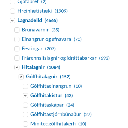
Gjafabréf
(2)
Hreinlætistæki
(1909)
Lagnadeild
(4665)
Brunavarnir
(35)
Einangrun og efnavara
(70)
Festingar
(207)
Frárennslislagnir og ídráttabarkar
(693)
Hitalagnir
(1084)
Gólfhitalagnir
(152)
Gólfhitaeinangrun
(10)
Gólfhitakistur
(43)
Gólfhitaskápar
(24)
Gólfhitastjórnbúnaður
(27)
Minitec gólfhitakerfi
(10)