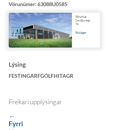
Vörunúmer:
63088U0585
Vöruhús
Smiðjuvegi
76
Til á lager
Lýsing
FESTINGARFGÓLFHITAGR
Frekari upplýsingar
←
Fyrri