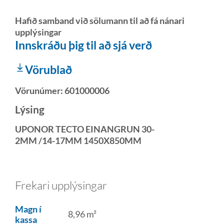
Hafið samband við sölumann til að fá nánari
upplýsingar
Innskráðu þig til að sjá verð
Vörublað
Vörunúmer:
601000006
Lýsing
UPONOR TECTO EINANGRUN 30-
2MM /14-17MM 1450X850MM
Frekari upplýsingar
Magn í
8,96 m²
kassa