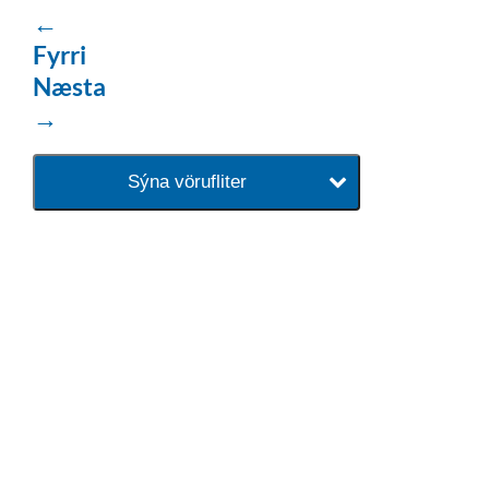
←
Fyrri
Næsta
→
Sýna vörufliter
baðaðu þig í gæðunum
Tengi er sérvöruverslun með allt
sem tengist hreinlætis og
blöndunartækjum fyrir bað og
eldhús. Auk þess að bjóða allt
lagnaefni og fittings í lagnadeild
Tengis. Þar veita sérfræðingar