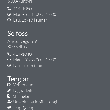
600 Akureyri
414-1050
Mán - fös. 8:00 til 17:00
Lau. Lokað í sumar
Selfoss
Austurvegur 69
800 Selfoss
414-1040
Mán - fös. 8:00 til 17:00
Lau. Lokað í sumar
Tenglar
Vefverslun
Lagnadeild
Skilmálar
Umsókn fyrir Mitt Tengi
tengi@tengi.is