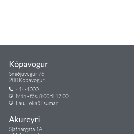
okkar ráðgjöf varðandi allt sem
tengist pípulögnum og
lagnalausnum.
Gæði - Þjónusta - Ábyrgð - það er
Tengi.
Kópavogur
Smiðjuvegur 76
200 Kópavogur
414-1000
Mán - fös. 8:00 til 17:00
Lau. Lokað í sumar
Akureyri
Sjafnargata 1A