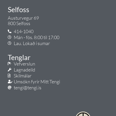
Selfoss
Austurvegur 69
800 Selfoss
414-1040
Mán - fös. 8:00 til 17:00
Lau. Lokað í sumar
Tenglar
Vefverslun
Lagnadeild
Skilmálar
Umsókn fyrir Mitt Tengi
tengi@tengi.is