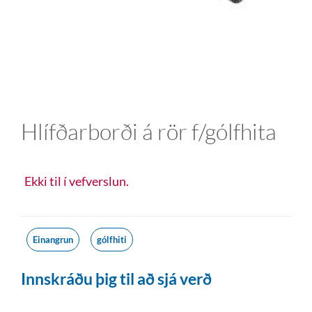
Hlífðarborði á rör f/gólfhita
Ekki til í vefverslun.
Einangrun
gólfhiti
Innskráðu þig til að sjá verð