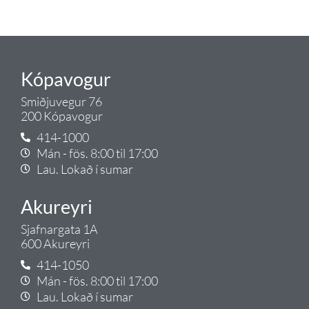
Gæði - Þjónusta - Ábyrgð - það er
Tengi.
Kópavogur
Smiðjuvegur 76
200 Kópavogur
414-1000
Mán - fös. 8:00 til 17:00
Lau. Lokað í sumar
Akureyri
Sjafnargata 1A
600 Akureyri
414-1050
Mán - fös. 8:00 til 17:00
Lau. Lokað í sumar