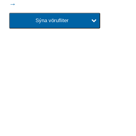
→
Sýna vörufliter
baðaðu þig í gæðunum
Tengi er sérvöruverslun með allt
sem tengist hreinlætis og
blöndunartækjum fyrir bað og
eldhús. Auk þess að bjóða allt
lagnaefni og fittings í lagnadeild
Tengis. Þar veita sérfræðingar
okkar ráðgjöf varðandi allt sem
tengist pípulögnum og
lagnalausnum.