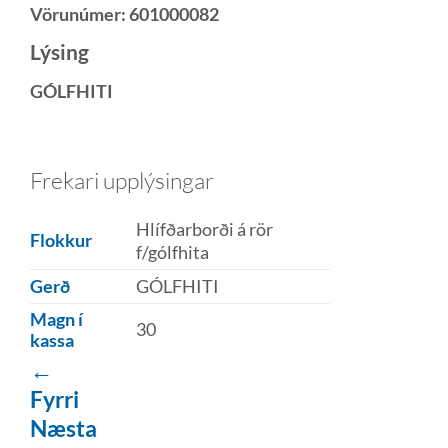
Vörunúmer:
601000082
Lýsing
GÓLFHITI
Frekari upplýsingar
Hlífðarborði á rör
Flokkur
f/gólfhita
Gerð
GÓLFHITI
Magn í
30
kassa
←
Fyrri
Næsta