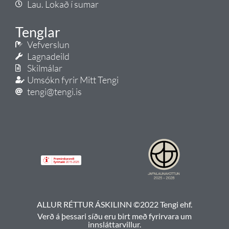
Lau. Lokað í sumar
Tenglar
Vefverslun
Lagnadeild
Skilmálar
Umsókn fyrir Mitt Tengi
tengi@tengi.is
ALLUR RÉTTUR ÁSKILINN ©2022 Tengi ehf.
Verð á þessari síðu eru birt með fyrirvara um
innsláttarvillur.