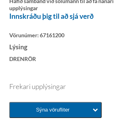
Hafið samband við sölumann til að fá nánari
upplýsingar
Innskráðu þig til að sjá verð
Vörunúmer:
67161200
Lýsing
DRENRÖR
Frekari upplýsingar
Sýna vörufliter