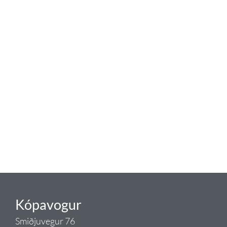
baðaðu þig í gæðunum
Tengi er sérvöruverslun með allt
sem tengist hreinlætis og
blöndunartækjum fyrir bað og
eldhús. Auk þess að bjóða allt
lagnaefni og fittings í lagnadeild
Tengis. Þar veita sérfræðingar
okkar ráðgjöf varðandi allt sem
tengist pípulögnum og
lagnalausnum.
Gæði - Þjónusta - Ábyrgð - það er
Tengi.
Kópavogur
Smiðjuvegur 76