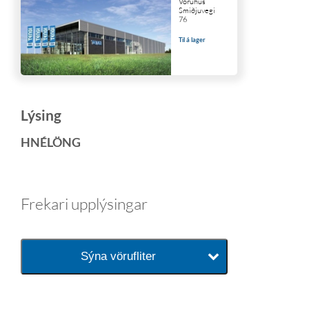
Vöruhús
Smiðjuvegi
76
Til á lager
Lýsing
HNÉLÖNG
Frekari upplýsingar
Sýna vörufliter