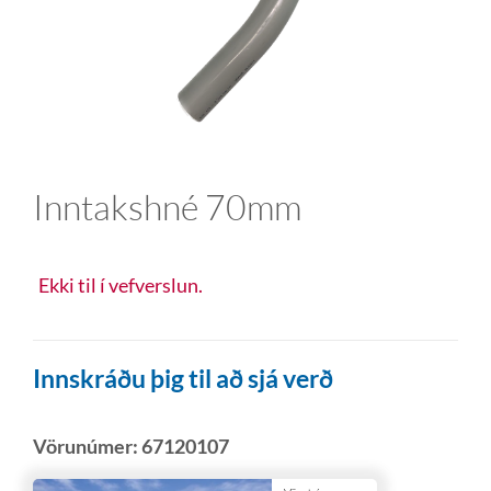
Inntakshné 70mm
Ekki til í vefverslun.
Innskráðu þig til að sjá verð
Vörunúmer:
67120107