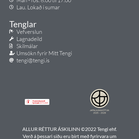
Lau. Lokað í sumar
Tenglar
Vefverslun
Lagnadeild
Skilmálar
Umsókn fyrir Mitt Tengi
tengi@tengi.is
ALLUR RÉTTUR ÁSKILINN ©2022 Tengi ehf.
Verð á þessari síðu eru birt með fyrirvara um