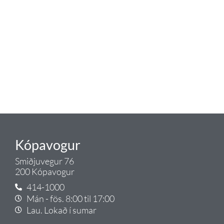
blöndunartækjum fyrir bað og
eldhús. Auk þess að bjóða allt
lagnaefni og fittings í lagnadeild
Tengis. Þar veita sérfræðingar
okkar ráðgjöf varðandi allt sem
tengist pípulögnum og
lagnalausnum.
Gæði - Þjónusta - Ábyrgð - það er
Tengi.
Kópavogur
Smiðjuvegur 76
200 Kópavogur
414-1000
Mán - fös. 8:00 til 17:00
Lau. Lokað í sumar