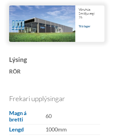
Vöruhús
Smiðjuvegi
76
Til á lager
Lýsing
RÖR
Frekari upplýsingar
Magn á
60
bretti
Lengd
1000mm