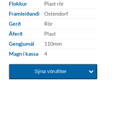
Flokkur
Plast rör
Framleiðandi
Ostendorf
Gerð
Rör
Áferð
Plast
Gengjumál
110mm
Magn í kassa
4
Sýna vörufliter
baðaðu þig í gæðunum
Tengi er sérvöruverslun með allt
sem tengist hreinlætis og