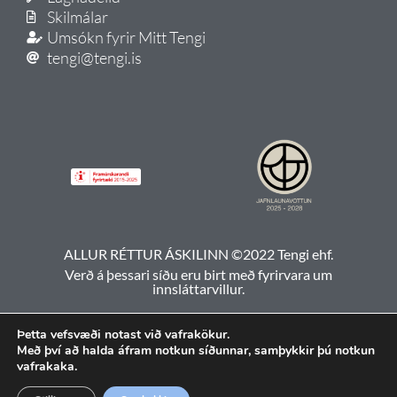
Skilmálar
Umsókn fyrir Mitt Tengi
tengi@tengi.is
ALLUR RÉTTUR ÁSKILINN ©2022 Tengi ehf.
Verð á þessari síðu eru birt með fyrirvara um
innsláttarvillur.
Þetta vefsvæði notast við vafrakökur.
Með því að halda áfram notkun síðunnar, samþykkir þú notkun
vafrakaka.