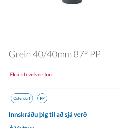
Grein 40/40mm 87° PP
Ekki til í vefverslun.
Ostendorf
PP
Innskráðu þig til að sjá verð