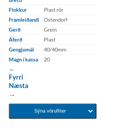
Flokkur
Plast rör
Framleiðandi
Ostendorf
Gerð
Grein
Áferð
Plast
Gengjumál
40/40mm
Magn í kassa
20
←
Fyrri
Næsta
→
Sýna vörufliter