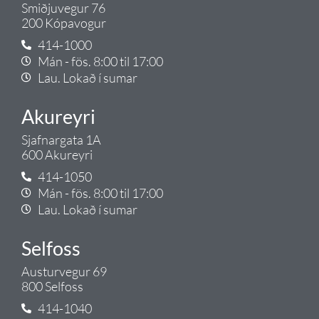
Smiðjuvegur 76
200 Kópavogur
414-1000
Mán - fös. 8:00 til 17:00
Lau. Lokað í sumar
Akureyri
Sjafnargata 1A
600 Akureyri
414-1050
Mán - fös. 8:00 til 17:00
Lau. Lokað í sumar
Selfoss
Austurvegur 69
800 Selfoss
414-1040