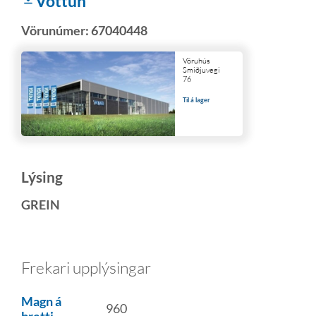
Vottun
Vörunúmer:
67040448
Vöruhús
Smiðjuvegi
76
Til á lager
Lýsing
GREIN
Frekari upplýsingar
Magn á
960
bretti