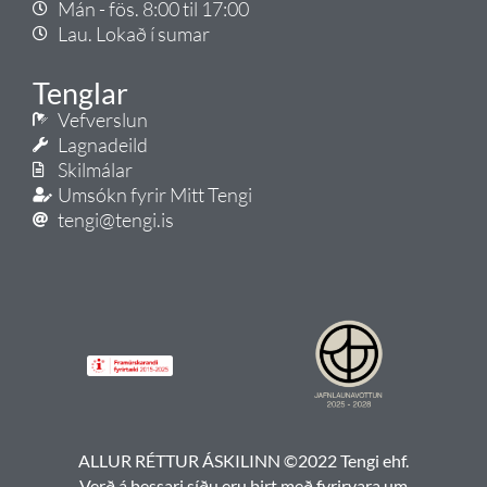
Mán - fös. 8:00 til 17:00
Lau. Lokað í sumar
Tenglar
Vefverslun
Lagnadeild
Skilmálar
Umsókn fyrir Mitt Tengi
tengi@tengi.is
ALLUR RÉTTUR ÁSKILINN ©2022 Tengi ehf.
Verð á þessari síðu eru birt með fyrirvara um