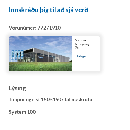
Innskráðu þig til að sjá verð
Vörunúmer:
77271910
Vöruhús
Smiðjuvegi
76
Til á lager
Lýsing
Toppur og rist 150×150 stál m/skrúfu
System 100