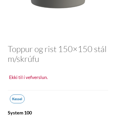
Toppur og rist 150×150 stál
m/skrúfu
Ekki til í vefverslun.
Kessel
System 100