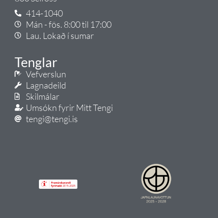
414-1040
Mán - fös. 8:00 til 17:00
Lau. Lokað í sumar
Tenglar
Vefverslun
Lagnadeild
Skilmálar
Umsókn fyrir Mitt Tengi
tengi@tengi.is