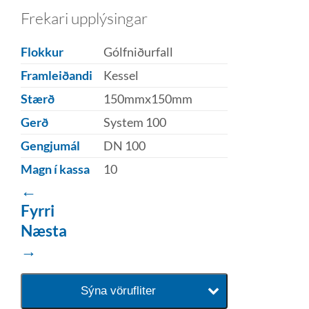
Frekari upplýsingar
Flokkur
Gólfniðurfall
Framleiðandi
Kessel
Stærð
150mmx150mm
Gerð
System 100
Gengjumál
DN 100
Magn í kassa
10
←
Fyrri
Næsta
→
Sýna vörufliter