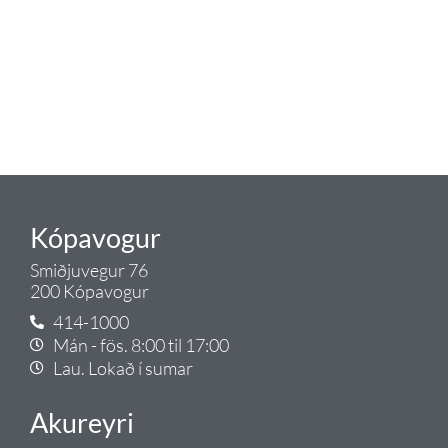
lagnaefni og fittings í lagnadeild
Tengis. Þar veita sérfræðingar
okkar ráðgjöf varðandi allt sem
tengist pípulögnum og
lagnalausnum.
Gæði - Þjónusta - Ábyrgð - það er
Tengi.
Kópavogur
Smiðjuvegur 76
200 Kópavogur
414-1000
Mán - fös. 8:00 til 17:00
Lau. Lokað í sumar
Akureyri