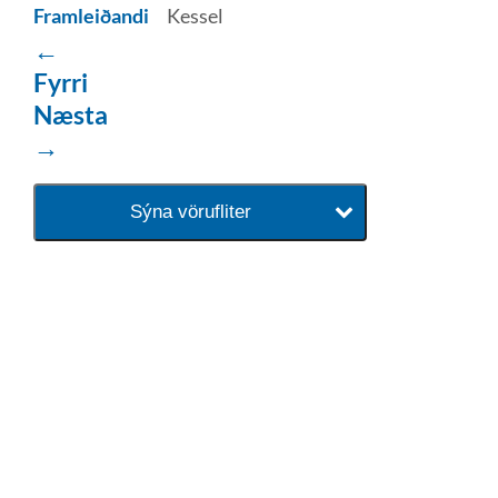
Framleiðandi
Kessel
←
Fyrri
Næsta
→
Sýna vörufliter
baðaðu þig í gæðunum
Tengi er sérvöruverslun með allt
sem tengist hreinlætis og
blöndunartækjum fyrir bað og
eldhús. Auk þess að bjóða allt