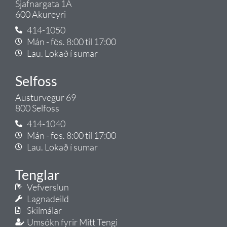
Sjafnargata 1A
600 Akureyri
414-1050
Mán - fös. 8:00 til 17:00
Lau. Lokað í sumar
Selfoss
Austurvegur 69
800 Selfoss
414-1040
Mán - fös. 8:00 til 17:00
Lau. Lokað í sumar
Tenglar
Vefverslun
Lagnadeild
Skilmálar
Umsókn fyrir Mitt Tengi