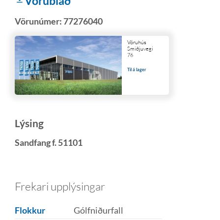
Vörublað
Vörunúmer:
77276040
Vöruhús
Smiðjuvegi
76
Til á lager
Lýsing
Sandfang f. 51101
Frekari upplýsingar
Flokkur
Gólfniðurfall