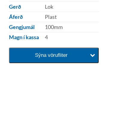
Gerð
Lok
Áferð
Plast
Gengjumál
100mm
Magn í kassa
4
Sýna vörufliter
baðaðu þig í gæðunum
Tengi er sérvöruverslun með allt
sem tengist hreinlætis og
blöndunartækjum fyrir bað og
eldhús. Auk þess að bjóða allt
lagnaefni og fittings í lagnadeild