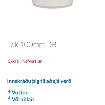
Lok 100mm DB
Ekki til í vefverslun.
Innskráðu þig til að sjá verð
Vottun
Vörublað