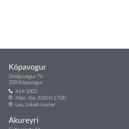
Tengis. Þar veita sérfræðingar
okkar ráðgjöf varðandi allt sem
tengist pípulögnum og
lagnalausnum.
Gæði - Þjónusta - Ábyrgð - það er
Tengi.
Kópavogur
Smiðjuvegur 76
200 Kópavogur
414-1000
Mán - fös. 8:00 til 17:00
Lau. Lokað í sumar
Akureyri