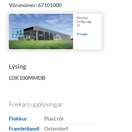
Vörunúmer:
67101000
Vöruhús
Smiðjuvegi
76
Til á lager
Lýsing
LOK100MMDB
Frekari upplýsingar
Flokkur
Plast rör
Framleiðandi
Ostendorf