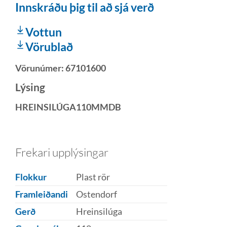
Innskráðu þig til að sjá verð
Vottun
Vörublað
Vörunúmer:
67101600
Lýsing
HREINSILÚGA110MMDB
Frekari upplýsingar
Flokkur
Plast rör
Framleiðandi
Ostendorf
Gerð
Hreinsilúga