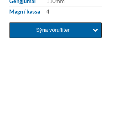
Gengjumál
110mm
Magn í kassa
4
Sýna vörufliter
baðaðu þig í gæðunum
Tengi er sérvöruverslun með allt
sem tengist hreinlætis og
blöndunartækjum fyrir bað og
eldhús. Auk þess að bjóða allt
lagnaefni og fittings í lagnadeild
Tengis. Þar veita sérfræðingar
okkar ráðgjöf varðandi allt sem
tengist pípulögnum og
lagnalausnum.