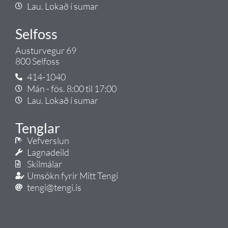
Lau. Lokað í sumar
Selfoss
Austurvegur 69
800 Selfoss
414-1040
Mán - fös. 8:00 til 17:00
Lau. Lokað í sumar
Tenglar
Vefverslun
Lagnadeild
Skilmálar
Umsókn fyrir Mitt Tengi
tengi@tengi.is