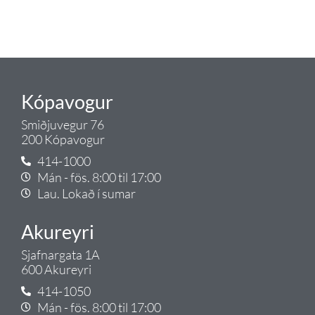
Gæði - Þjónusta - Ábyrgð - það er
Tengi.
Kópavogur
Smiðjuvegur 76
200 Kópavogur
414-1000
Mán - fös. 8:00 til 17:00
Lau. Lokað í sumar
Akureyri
Sjafnargata 1A
600 Akureyri
414-1050
Mán - fös. 8:00 til 17:00