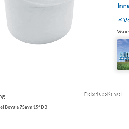
Inns
V
Vöru
Frekari upplýsingar
ng
el Beygja 75mm 15° DB