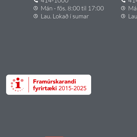
414-1000
41
Mán - fös. 8:00 til 17:00
Mán
Lau. Lokað í sumar
Lau