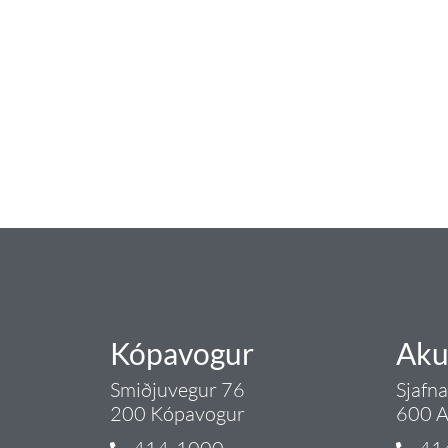
baðaðu þig í gæðu
Tengi er sérvöruverslun með allt sem te
og eldhús. Auk þess að bjóða allt lagnaefn
sérfræðingar okkar ráðgjöf varðandi al
Gæði - Þjónusta - Áby
Kópavogur
Aku
Smiðjuvegur 76
Sjafn
200 Kópavogur
600 A