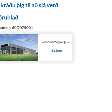
kráðu þig til að sjá verð
örublað
númer:
60D075001
Vöruhús Smiðjuvegi 76
Til á lager