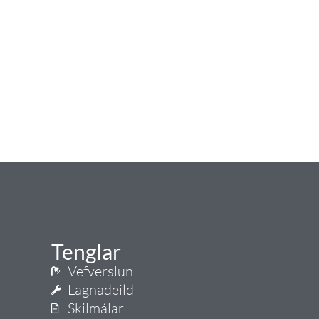
Tenglar
Vefverslun
Lagnadeild
Skilmálar