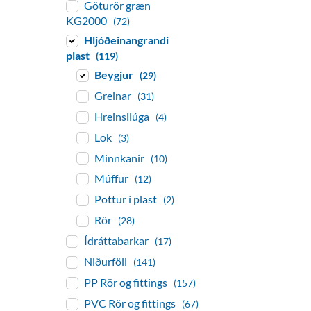
Göturör græn
KG2000
(72)
Hljóðeinangrandi
plast
(119)
Beygjur
(29)
Greinar
(31)
Hreinsilúga
(4)
Lok
(3)
Minnkanir
(10)
Múffur
(12)
Pottur í plast
(2)
Rör
(28)
Ídráttabarkar
(17)
Niðurföll
(141)
PP Rör og fittings
(157)
PVC Rör og fittings
(67)