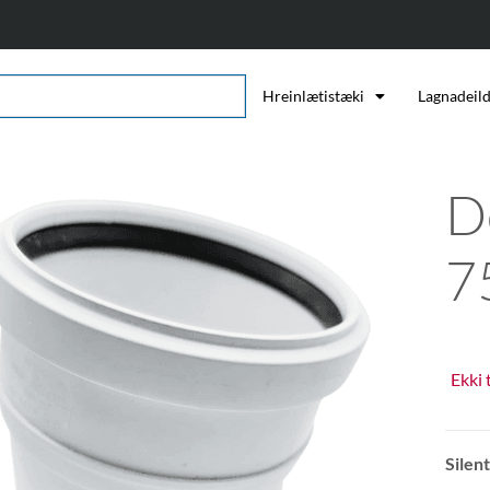
Hreinlætistæki
Lagnadeil
D
7
Ekki 
Silen