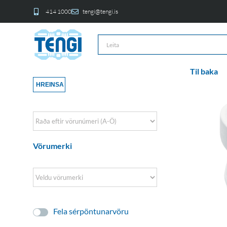
414 1000
tengi@tengi.is
Til baka
HREINSA
Sort Products
Vörumerki
Fela sérpöntunarvöru