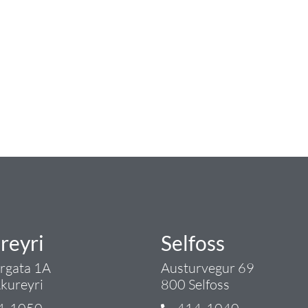
num
ngist hreinlætis og blöndunartækjum fyrir bað
i og fittings í lagnadeild Tengis. Þar veita
lt sem tengist pípulögnum og lagnalausnum.
rgð - það er Tengi.
reyri
Selfoss
argata 1A
Austurvegur 69
kureyri
800 Selfoss