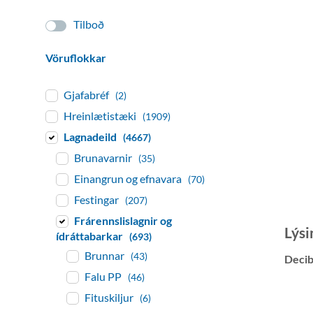
Tilboð
Vöruflokkar
Gjafabréf
(2)
Hreinlætistæki
(1909)
Lagnadeild
(4667)
Brunavarnir
(35)
Einangrun og efnavara
(70)
Festingar
(207)
Frárennslislagnir og
Lýsi
ídráttabarkar
(693)
Brunnar
(43)
Decib
Falu PP
(46)
Fituskiljur
(6)