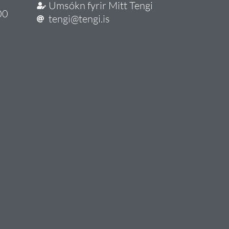
Umsókn fyrir Mitt Tengi
00
tengi@tengi.is