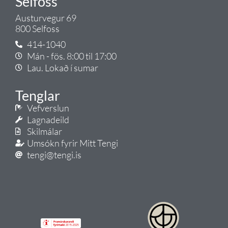
Selfoss
Austurvegur 69
800 Selfoss
414-1040
Mán - fös. 8:00 til 17:00
Lau. Lokað í sumar
Tenglar
Vefverslun
Lagnadeild
Skilmálar
Umsókn fyrir Mitt Tengi
tengi@tengi.is