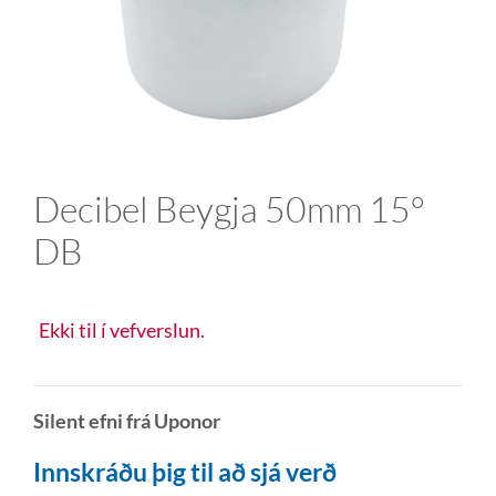
Decibel Beygja 50mm 15°
DB
Ekki til í vefverslun.
Silent efni frá Uponor
Innskráðu þig til að sjá verð