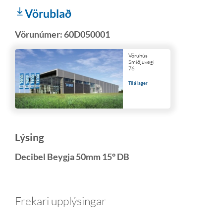
Vörublað
Vörunúmer:
60D050001
Vöruhús
Smiðjuvegi
76
Til á lager
Lýsing
Decibel Beygja 50mm 15° DB
Frekari upplýsingar