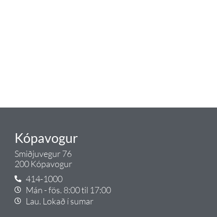
blöndunartækjum fyrir bað og
eldhús. Auk þess að bjóða allt
lagnaefni og fittings í lagnadeild
Tengis. Þar veita sérfræðingar
okkar ráðgjöf varðandi allt sem
tengist pípulögnum og
lagnalausnum.
Gæði - Þjónusta - Ábyrgð - það er
Tengi.
Kópavogur
Smiðjuvegur 76
200 Kópavogur
414-1000
Mán - fös. 8:00 til 17:00
Lau. Lokað í sumar