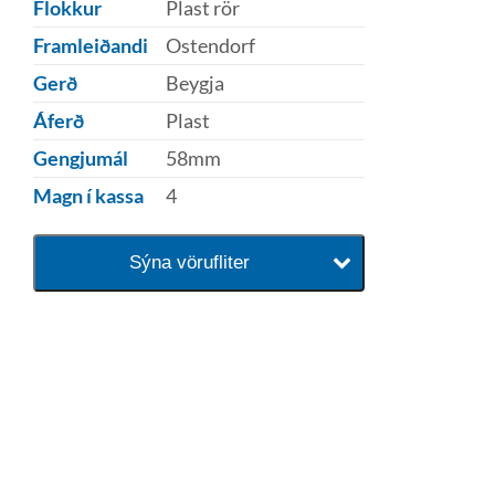
Flokkur
Plast rör
Framleiðandi
Ostendorf
Gerð
Beygja
Áferð
Plast
Gengjumál
58mm
Magn í kassa
4
Sýna vörufliter
baðaðu þig í gæðunum
Tengi er sérvöruverslun með allt
sem tengist hreinlætis og