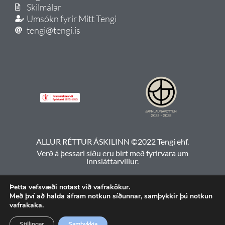
Skilmálar
Umsókn fyrir Mitt Tengi
tengi@tengi.is
ALLUR RÉTTUR ÁSKILINN ©2022 Tengi ehf.
Verð á þessari síðu eru birt með fyrirvara um
innsláttarvillur.
Þetta vefsvæði notast við vafrakökur.
Með því að halda áfram notkun síðunnar, samþykkir þú notkun
vafrakaka.
Stillingar
Samþykkja