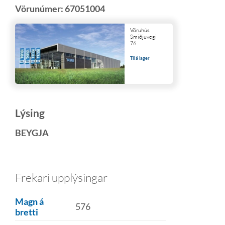
Vörunúmer:
67051004
Vöruhús
Smiðjuvegi
76
Til á lager
Lýsing
BEYGJA
Frekari upplýsingar
Magn á
576
bretti