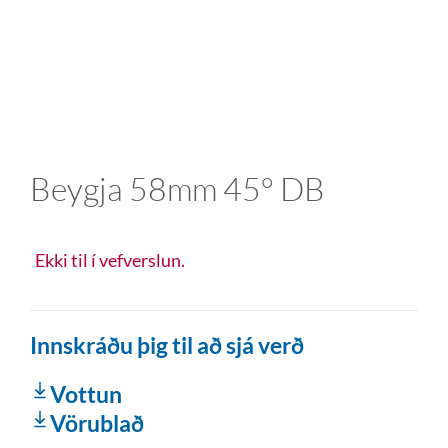
Beygja 58mm 45° DB
Ekki til í vefverslun.
Innskráðu þig til að sjá verð
Vottun
Vörublað