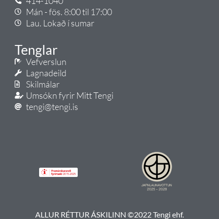
414-1040
Mán - fös. 8:00 til 17:00
Lau. Lokað í sumar
Tenglar
Vefverslun
Lagnadeild
Skilmálar
Umsókn fyrir Mitt Tengi
tengi@tengi.is
ALLUR RÉTTUR ÁSKILINN ©2022 Tengi ehf.