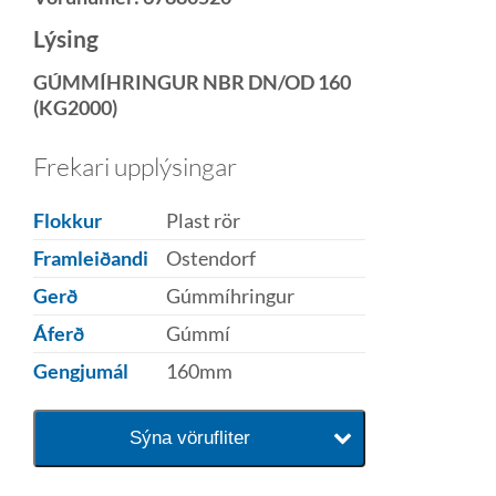
Lýsing
GÚMMÍHRINGUR NBR DN/OD 160
(KG2000)
Frekari upplýsingar
Flokkur
Plast rör
Framleiðandi
Ostendorf
Gerð
Gúmmíhringur
Áferð
Gúmmí
Gengjumál
160mm
Sýna vörufliter