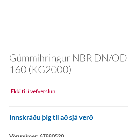
Gúmmíhringur NBR DN/OD
160 (KG2000)
Ekki til í vefverslun.
Innskráðu þig til að sjá verð
Vörunúmer:
67880520