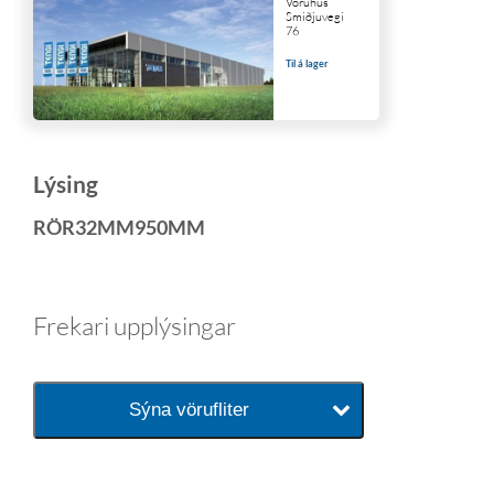
Vöruhús
Smiðjuvegi
76
Til á lager
Lýsing
RÖR32MM950MM
Frekari upplýsingar
Sýna vörufliter