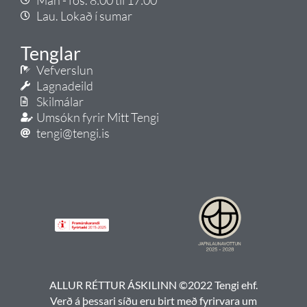
Lau. Lokað í sumar
Tenglar
Vefverslun
Lagnadeild
Skilmálar
Umsókn fyrir Mitt Tengi
tengi@tengi.is
ALLUR RÉTTUR ÁSKILINN ©2022 Tengi ehf.
Verð á þessari síðu eru birt með fyrirvara um