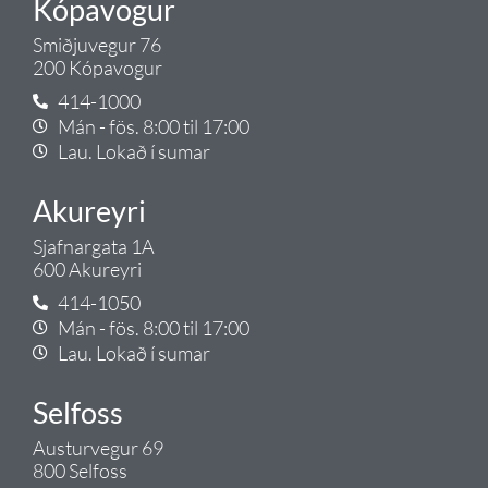
Kópavogur
Smiðjuvegur 76
200 Kópavogur
414-1000
Mán - fös. 8:00 til 17:00
Lau. Lokað í sumar
Akureyri
Sjafnargata 1A
600 Akureyri
414-1050
Mán - fös. 8:00 til 17:00
Lau. Lokað í sumar
Selfoss
Austurvegur 69
800 Selfoss