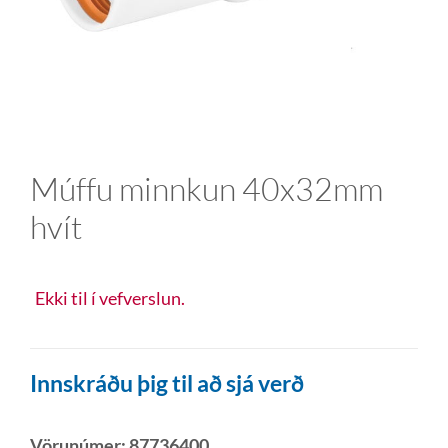
Múffu minnkun 40x32mm
hvít
Ekki til í vefverslun.
Innskráðu þig til að sjá verð
Vörunúmer:
87736400