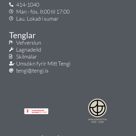
414-1040
Mán - fös. 8:00 til 17:00
Lau. Lokað í sumar
Tenglar
Vefverslun
Lagnadeild
Skilmálar
Umsókn fyrir Mitt Tengi
tengi@tengi.is