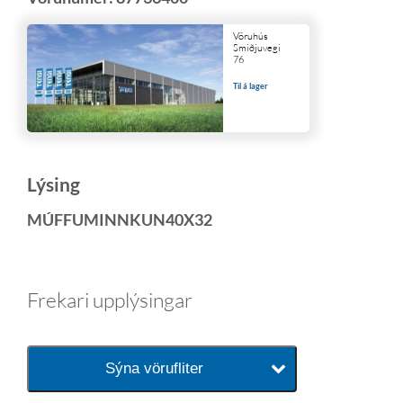
Vöruhús
Smiðjuvegi
76
Til á lager
Lýsing
MÚFFUMINNKUN40X32
Frekari upplýsingar
Sýna vörufliter