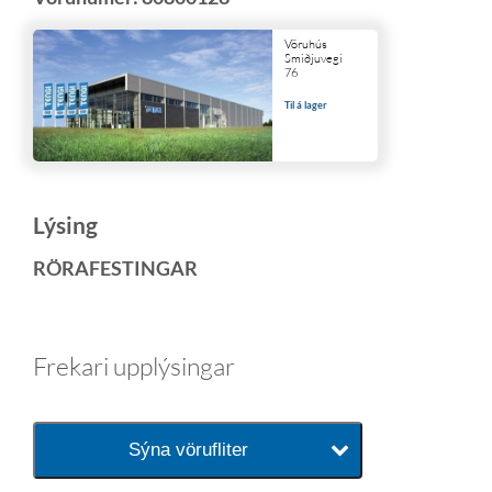
Vöruhús
Smiðjuvegi
76
Til á lager
Lýsing
RÖRAFESTINGAR
Frekari upplýsingar
Sýna vörufliter