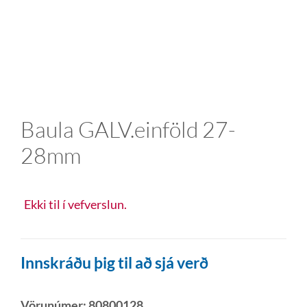
Baula GALV.einföld 27-
28mm
Ekki til í vefverslun.
Innskráðu þig til að sjá verð
Vörunúmer:
80800128