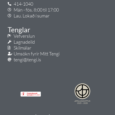
414-1040
Mán - fös. 8:00 til 17:00
Lau. Lokað í sumar
Tenglar
Vefverslun
Lagnadeild
Skilmálar
Umsókn fyrir Mitt Tengi
tengi@tengi.is