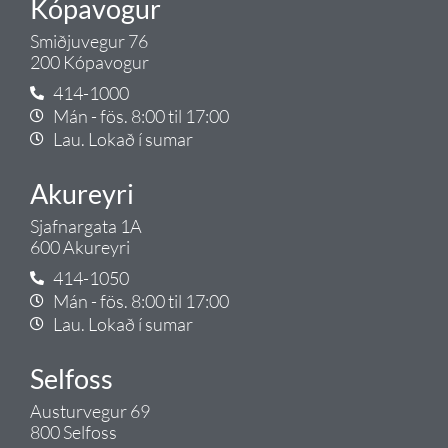
Kópavogur
Smiðjuvegur 76
200 Kópavogur
414-1000
Mán - fös. 8:00 til 17:00
Lau. Lokað í sumar
Akureyri
Sjafnargata 1A
600 Akureyri
414-1050
Mán - fös. 8:00 til 17:00
Lau. Lokað í sumar
Selfoss
Austurvegur 69
800 Selfoss