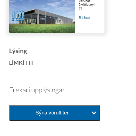
Vöruhús
Smiðjuvegi
76
Til á lager
Lýsing
LÍMKÍTTI
Frekari upplýsingar
Sýna vörufliter