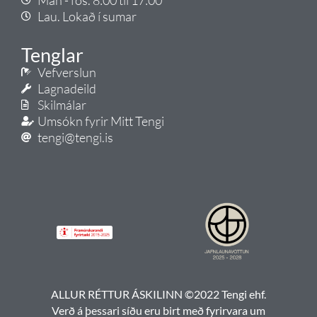
Lau. Lokað í sumar
Tenglar
Vefverslun
Lagnadeild
Skilmálar
Umsókn fyrir Mitt Tengi
tengi@tengi.is
ALLUR RÉTTUR ÁSKILINN ©2022 Tengi ehf.
Verð á þessari síðu eru birt með fyrirvara um