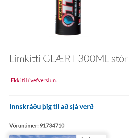
Límkítti GLÆRT 300ML stór
Ekki til í vefverslun.
Innskráðu þig til að sjá verð
Vörunúmer:
91734710