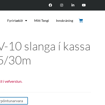
d
Fyrirtækið
Mitt Tengi
Innskráning
V-10 slanga í kassa
5/30m
til í vefverslun.
rpöntunarvara