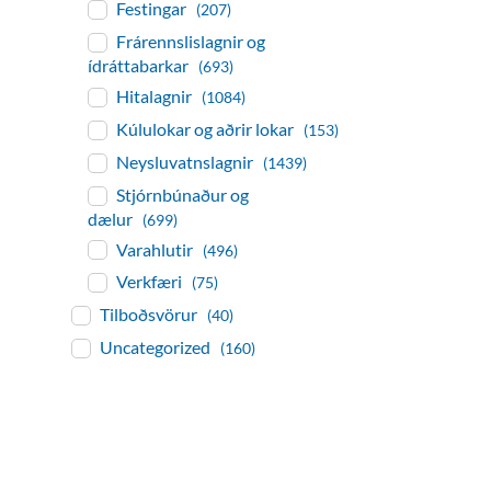
Festingar
(207)
Frárennslislagnir og
ídráttabarkar
(693)
Hitalagnir
(1084)
Kúlulokar og aðrir lokar
(153)
Neysluvatnslagnir
(1439)
Stjórnbúnaður og
dælur
(699)
Varahlutir
(496)
Verkfæri
(75)
Tilboðsvörur
(40)
Uncategorized
(160)