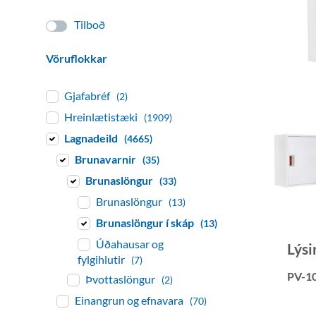
Tilboð
Vöruflokkar
Gjafabréf
(2)
Hreinlætistæki
(1909)
Lagnadeild
(4665)
Brunavarnir
(35)
Brunaslöngur
(33)
Brunaslöngur
(13)
Brunaslöngur í skáp
(13)
Úðahausar og
Lýsi
fylgihlutir
(7)
PV-1
Þvottaslöngur
(2)
Einangrun og efnavara
(70)