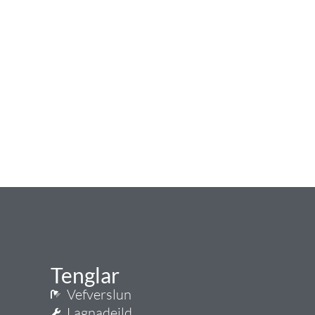
Tenglar
Vefverslun
Lagnadeild