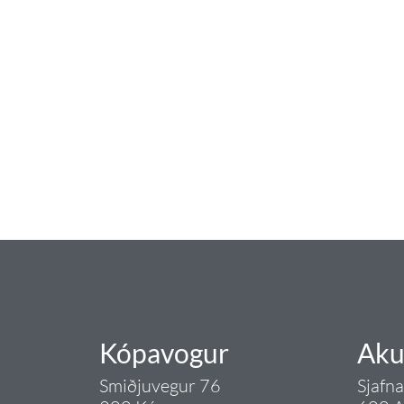
baðaðu þig í gæðu
Tengi er sérvöruverslun með allt sem te
og eldhús. Auk þess að bjóða allt lagnaefn
sérfræðingar okkar ráðgjöf varðandi al
Gæði - Þjónusta - Áby
Kópavogur
Aku
Smiðjuvegur 76
Sjafn