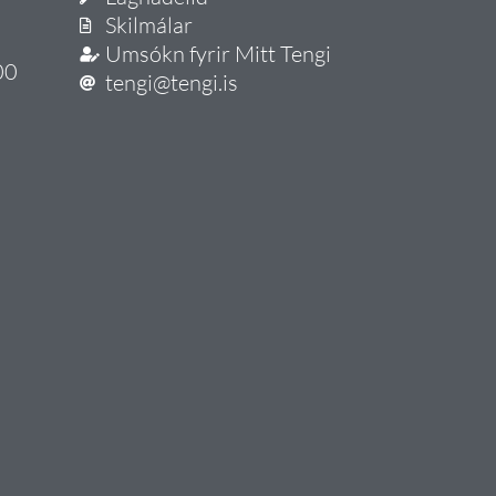
Skilmálar
Umsókn fyrir Mitt Tengi
00
tengi@tengi.is