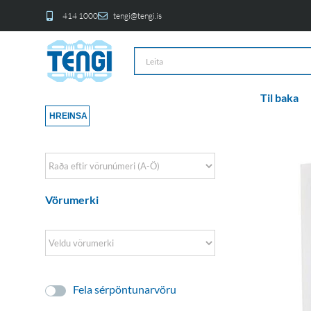
414 1000
tengi@tengi.is
Til baka
HREINSA
Sort Products
Vörumerki
Fela sérpöntunarvöru