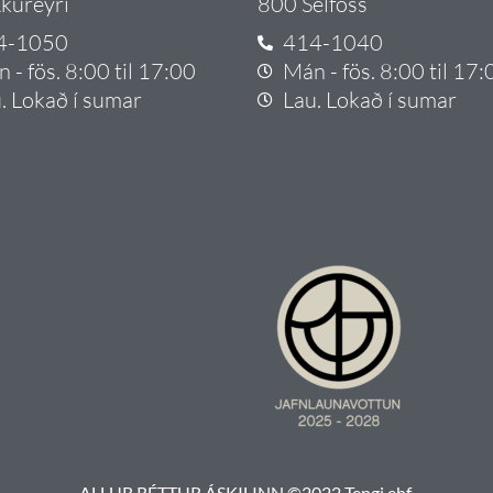
kureyri
800 Selfoss
4-1050
414-1040
 - fös. 8:00 til 17:00
Mán - fös. 8:00 til 17:
. Lokað í sumar
Lau. Lokað í sumar
ALLUR RÉTTUR ÁSKILINN ©2022 Tengi ehf.