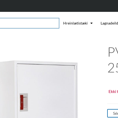
Hreinlætistæki
Lagnadeil
P
2
Ekki 
Sé