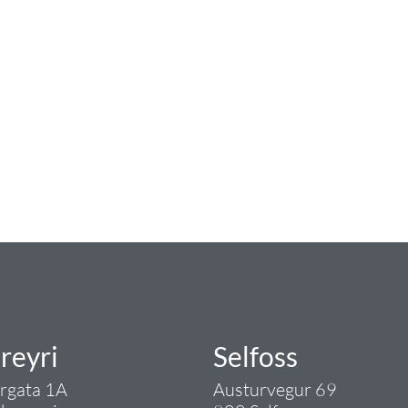
num
ngist hreinlætis og blöndunartækjum fyrir bað
i og fittings í lagnadeild Tengis. Þar veita
lt sem tengist pípulögnum og lagnalausnum.
rgð - það er Tengi.
reyri
Selfoss
argata 1A
Austurvegur 69