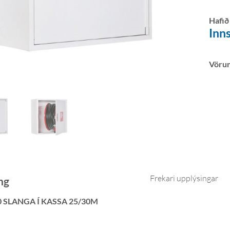
Hafið
Inns
Vöru
Frekari upplýsingar
ng
0 SLANGA Í KASSA 25/30M