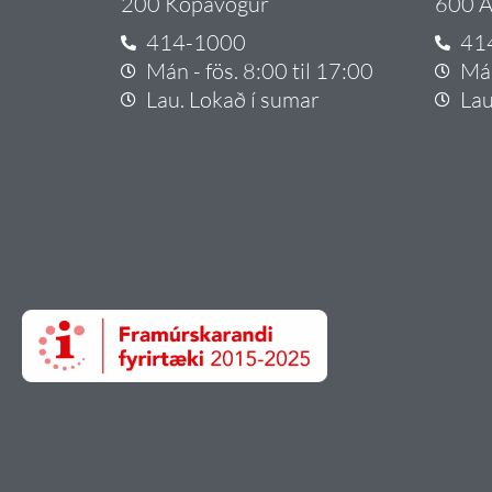
200 Kópavogur
600 A
414-1000
41
Mán - fös. 8:00 til 17:00
Mán
Lau. Lokað í sumar
Lau