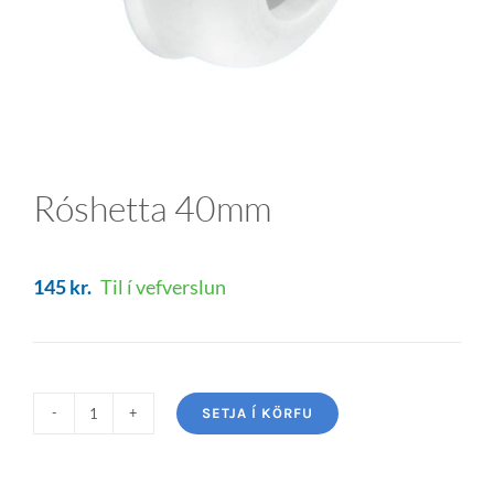
Róshetta 40mm
145
kr.
Til í vefverslun
SETJA Í KÖRFU