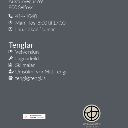
Austurvegur 69
800 Selfoss
414-1040
Mán - fös. 8:00 til 17:00
Lau. Lokað í sumar
Tenglar
Vefverslun
Lagnadeild
Skilmálar
Umsókn fyrir Mitt Tengi
tengi@tengi.is