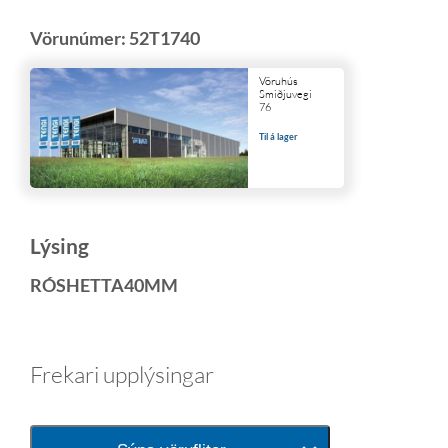
Vörunúmer:
52T1740
Vöruhús
Smiðjuvegi
76
Til á lager
Lýsing
RÓSHETTA40MM
Frekari upplýsingar