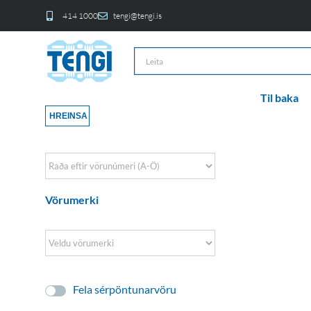
414 1000
tengi@tengi.is
Til baka
HREINSA
Sort Products
Vörumerki
Fela sérpöntunarvöru