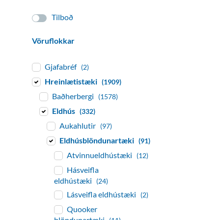
Tilboð
Vöruflokkar
Gjafabréf
(2)
Hreinlætistæki
(1909)
Baðherbergi
(1578)
Eldhús
(332)
Aukahlutir
(97)
Eldhúsblöndunartæki
(91)
Atvinnueldhústæki
(12)
Hásveifla
eldhústæki
(24)
Lásveifla eldhústæki
(2)
Quooker
blöndunartæki