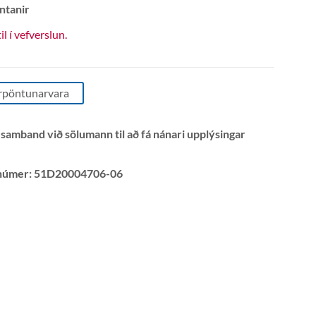
ntanir
til í vefverslun.
rpöntunarvara
 samband við sölumann til að fá nánari upplýsingar
númer:
51D20004706-06