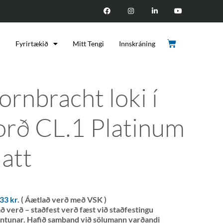
d
Fyrirtækið
Mitt Tengi
Innskráning
ornbracht loki í
orð CL.1 Platinum
att
333
kr.
( Áætlað verð með VSK )
ð verð – staðfest verð fæst við staðfestingu
ntunar. Hafið samband við sölumann varðandi