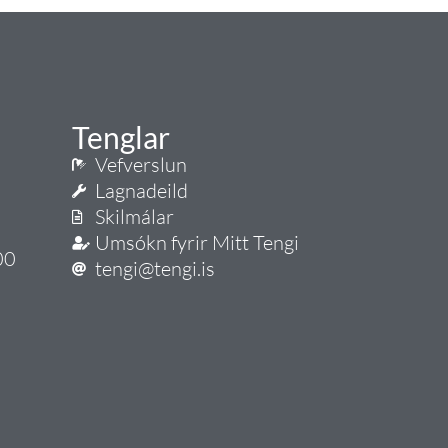
Tenglar
Vefverslun
Lagnadeild
Skilmálar
Umsókn fyrir Mitt Tengi
00
tengi@tengi.is