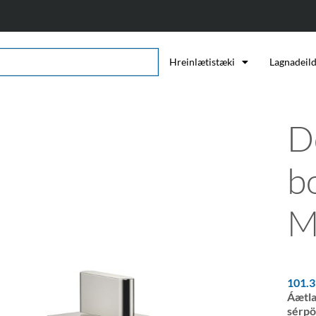
Hreinlætistæki
Lagnadeil
D
b
M
101.
Áætla
sérpö