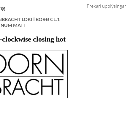
Frekari upplýsingar
ng
BRACHT LOKI Í BORÐ CL.1
INUM MATT
-clockwise closing hot