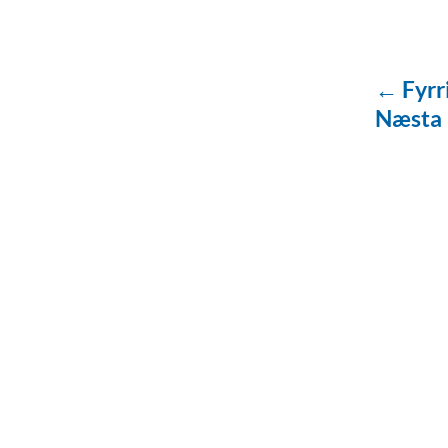
← Fyrr
Næsta
baðaðu þig í gæðu
Tengi er sérvöruverslun með allt sem te
og eldhús. Auk þess að bjóða allt lagnaefn
sérfræðingar okkar ráðgjöf varðandi al
Gæði - Þjónusta - Áby