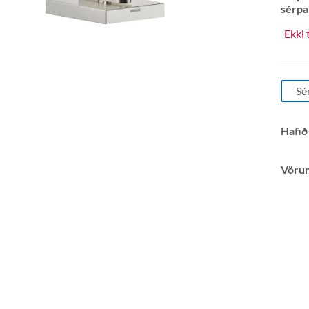
sérpa
Ekki 
Sé
Hafið
Vöru