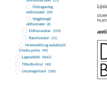
(11)
Lýsi
Útdraganleg
eldhústæki
(28)
DORN
Vegghengd
PLAT
eldhústæki
(8)
Eldhúsvaskar
anti
(133)
Ræstivaskar
(11)
Hreinsiefni og aukahlutir
f/heita potta
(49)
Lagnadeild
(4665)
Tilboðsvörur
(40)
Uncategorized
(160)