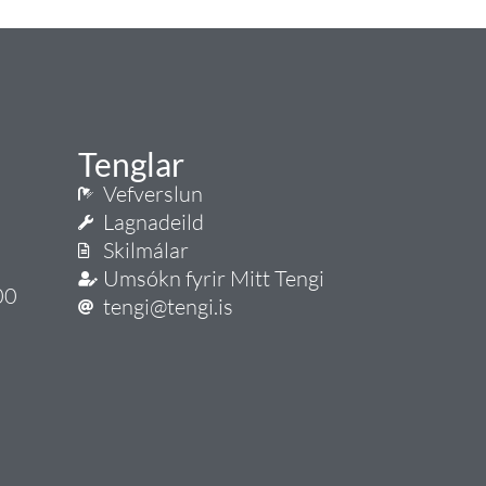
Tenglar
Vefverslun
Lagnadeild
Skilmálar
Umsókn fyrir Mitt Tengi
00
tengi@tengi.is