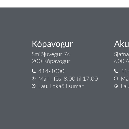
Kópavogur
Aku
Smiðjuvegur 76
Sjafn
200 Kópavogur
600 A
414-1000
41
Mán - fös. 8:00 til 17:00
Mán
Lau. Lokað í sumar
Lau