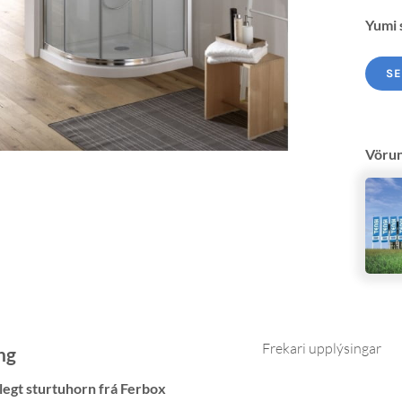
Yumi 
SE
Vöru
Frekari upplýsingar
ng
legt sturtuhorn frá Ferbox