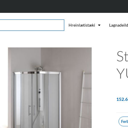
Hreinlætistæki
Lagnadeil
S
Y
152.
Fer