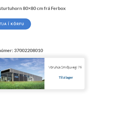
sturtuhorn 80×80 cm frá Ferbox
TJA Í KÖRFU
númer:
37002208010
Vöruhús Smiðjuvegi 76
Til á lager