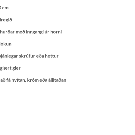
0 cm
regið
hurðar með inngangi úr horni
lokun
sjánlegar skrúfur eða hettur
glært gler
að fá hvítan, króm eða állitaðan