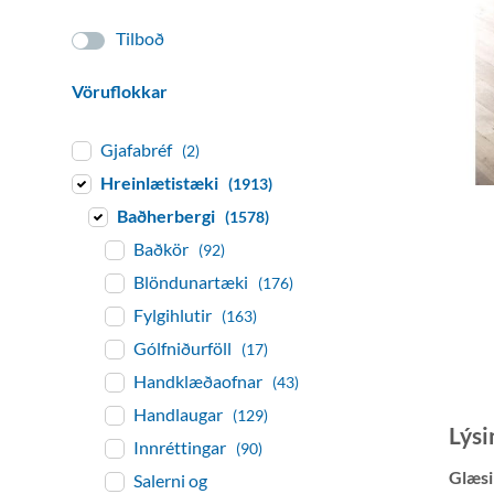
Tilboð
Vöruflokkar
Gjafabréf
(2)
Hreinlætistæki
(1913)
Baðherbergi
(1578)
Baðkör
(92)
Blöndunartæki
(176)
Fylgihlutir
(163)
Gólfniðurföll
(17)
Handklæðaofnar
(43)
Handlaugar
(129)
Lýsi
Innréttingar
(90)
Glæsi
Salerni og