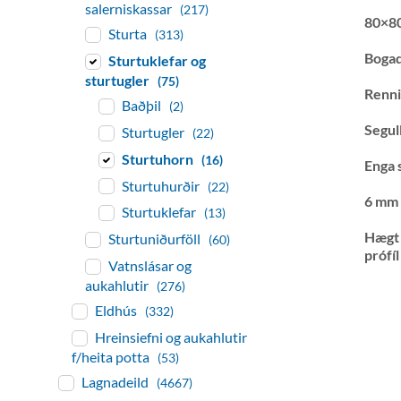
salerniskassar
(217)
80×8
Sturta
(313)
Bogad
Sturtuklefar og
sturtugler
(75)
Renni
Baðþil
(2)
Segul
Sturtugler
(22)
Sturtuhorn
(16)
Enga 
Sturtuhurðir
(22)
6 mm 
Sturtuklefar
(13)
Hægt 
Sturtuniðurföll
(60)
prófíl
Vatnslásar og
aukahlutir
(276)
Eldhús
(332)
Hreinsiefni og aukahlutir
f/heita potta
(53)
Lagnadeild
(4667)