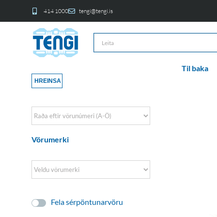
414 1000
tengi@tengi.is
Til baka
HREINSA
Sort Products
Vörumerki
Fela sérpöntunarvöru