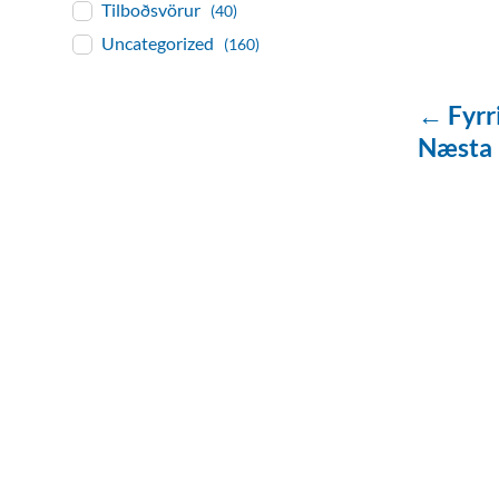
Tilboðsvörur
(40)
Uncategorized
(160)
← Fyrr
Næsta
baðaðu þig í gæðu
Tengi er sérvöruverslun með allt sem te
og eldhús. Auk þess að bjóða allt lagnaefn
sérfræðingar okkar ráðgjöf varðandi al
Gæði - Þjónusta - Áby