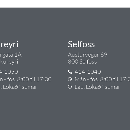
reyri
Selfoss
argata 1A
Austurvegur 69
kureyri
800 Selfoss
4-1050
414-1040
 - fös. 8:00 til 17:00
Mán - fös. 8:00 til 17:
. Lokað í sumar
Lau. Lokað í sumar