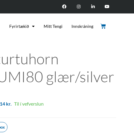
d
Fyrirtækið
Mitt Tengi
Innskráning
turtuhorn
UMI80 glær/silver
614
kr.
Til í vefverslun
box