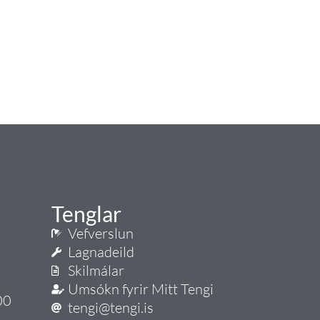
Tenglar
Vefverslun
Lagnadeild
Skilmálar
Umsókn fyrir Mitt Tengi
00
tengi@tengi.is