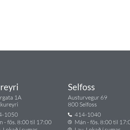
ngist hreinlætis og blöndunartækjum fyrir bað
i og fittings í lagnadeild Tengis. Þar veita
lt sem tengist pípulögnum og lagnalausnum.
rgð - það er Tengi.
reyri
Selfoss
argata 1A
Austurvegur 69
kureyri
800 Selfoss
4-1050
414-1040
 - fös. 8:00 til 17:00
Mán - fös. 8:00 til 17:
. Lokað í sumar
Lau. Lokað í sumar