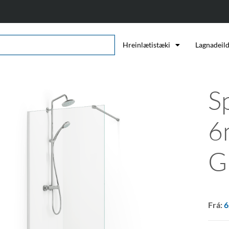
Hreinlætistæki
Lagnadeil
Sp
6
G
Frá:
6