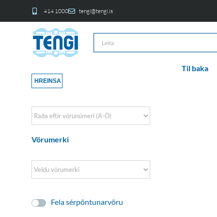
414 1000
tengi@tengi.is
Til baka
HREINSA
Sort Products
Vörumerki
Fela sérpöntunarvöru