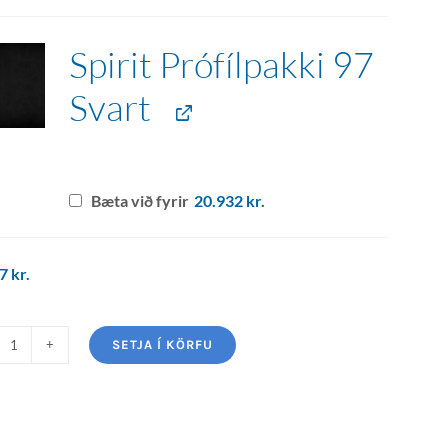
Spirit Prófílpakki 97
Svart
Bæta við fyrir
20.932
kr.
77
kr.
SETJA Í KÖRFU