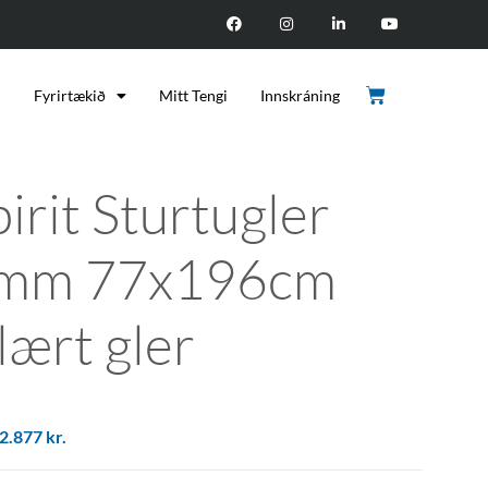
d
Fyrirtækið
Mitt Tengi
Innskráning
irit Sturtugler
mm 77x196cm
lært gler
2.877
kr.