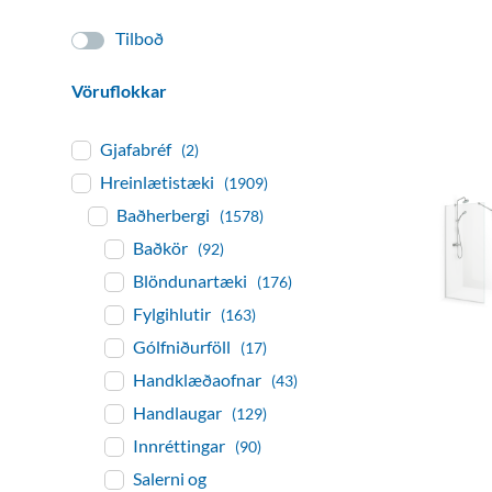
Tilboð
Vöruflokkar
Gjafabréf
(2)
Hreinlætistæki
(1909)
Baðherbergi
(1578)
Baðkör
(92)
Blöndunartæki
(176)
Fylgihlutir
(163)
Gólfniðurföll
(17)
Handklæðaofnar
(43)
Handlaugar
(129)
Innréttingar
(90)
Salerni og