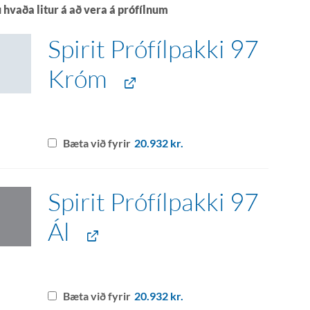
 hvaða litur á að vera á prófílnum
Spirit Prófílpakki 97
Króm
Bæta við fyrir
20.932
kr.
Spirit Prófílpakki 97
Ál
Bæta við fyrir
20.932
kr.