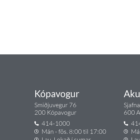
Tengi er sérvöruverslun með allt sem te
og eldhús. Auk þess að bjóða allt lagnaefn
sérfræðingar okkar ráðgjöf varðandi al
Gæði - Þjónusta - Áby
Kópavogur
Aku
Smiðjuvegur 76
Sjafn
200 Kópavogur
600 A
414-1000
41
Mán - fös. 8:00 til 17:00
Mán
Lau. Lokað í sumar
Lau