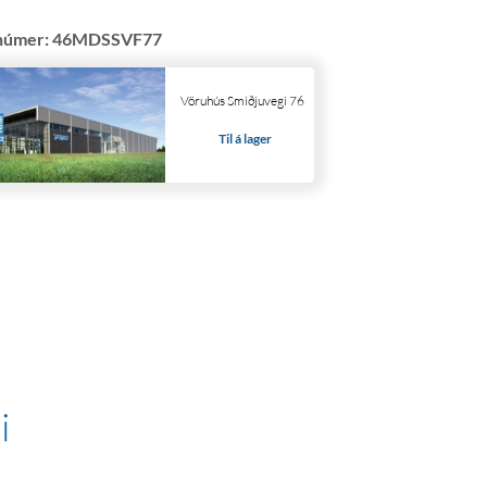
númer:
46MDSSVF77
Vöruhús Smiðjuvegi 76
Til á lager
i