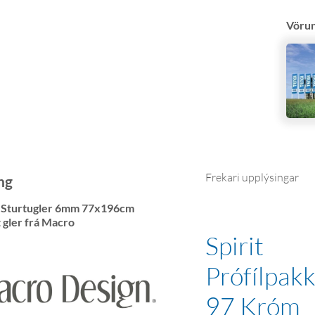
Vöru
Frekari upplýsingar
ng
t Sturtugler 6mm 77x196cm
 gler frá Macro
Spirit
Prófílpakk
97 Króm