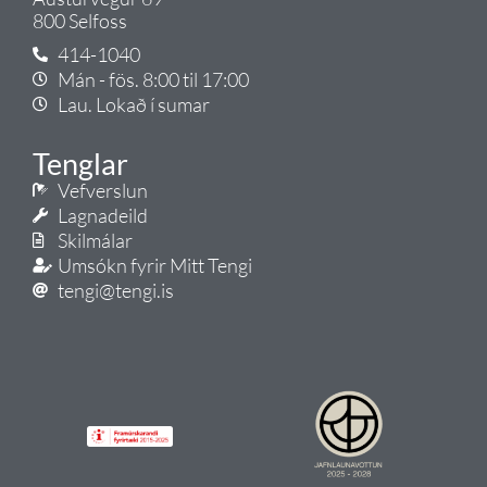
800 Selfoss
414-1040
Mán - fös. 8:00 til 17:00
Lau. Lokað í sumar
Tenglar
Vefverslun
Lagnadeild
Skilmálar
Umsókn fyrir Mitt Tengi
tengi@tengi.is