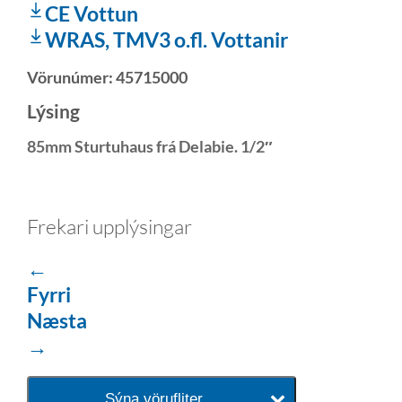
CE Vottun
WRAS, TMV3 o.fl. Vottanir
Vörunúmer:
45715000
Lýsing
85mm Sturtuhaus frá Delabie. 1/2″
Frekari upplýsingar
←
Fyrri
Næsta
→
Sýna vörufliter