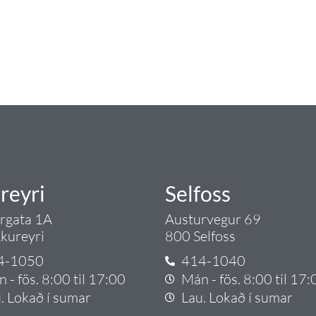
ngist hreinlætis og blöndunartækjum fyrir bað
i og fittings í lagnadeild Tengis. Þar veita
lt sem tengist pípulögnum og lagnalausnum.
rgð - það er Tengi.
reyri
Selfoss
argata 1A
Austurvegur 69
kureyri
800 Selfoss
4-1050
414-1040
 - fös. 8:00 til 17:00
Mán - fös. 8:00 til 17:
. Lokað í sumar
Lau. Lokað í sumar