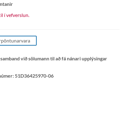
ntanir
til í vefverslun.
rpöntunarvara
 samband við sölumann til að fá nánari upplýsingar
númer:
51D36425970-06