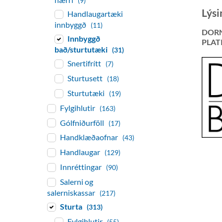
(9)
Lýsi
Handlaugartæki
innbyggð
(11)
DORN
Innbyggð
PLAT
bað/sturtutæki
(31)
Snertifrítt
(7)
Sturtusett
(18)
Sturtutæki
(19)
Fylgihlutir
(163)
Gólfniðurföll
(17)
Handklæðaofnar
(43)
Handlaugar
(129)
Innréttingar
(90)
Salerni og
salerniskassar
(217)
Sturta
(313)
Fylgihlutir
(55)