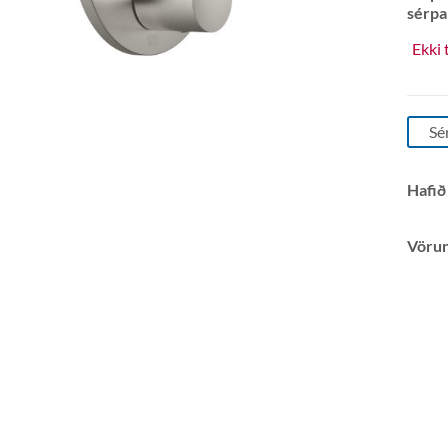
sérpa
Ekki 
Sé
Hafið
Vöru