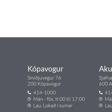
Tengi er sérvöruverslun með allt sem te
og eldhús. Auk þess að bjóða allt lagnaefn
sérfræðingar okkar ráðgjöf varðandi al
Gæði - Þjónusta - Áby
Kópavogur
Aku
Smiðjuvegur 76
Sjafn
200 Kópavogur
600 A
414-1000
41
Mán - fös. 8:00 til 17:00
Mán
Lau. Lokað í sumar
Lau