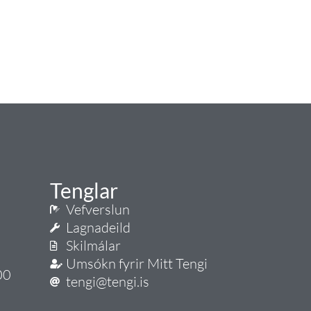
Tenglar
Vefverslun
Lagnadeild
Skilmálar
Umsókn fyrir Mitt Tengi
00
tengi@tengi.is