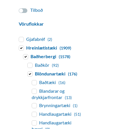
Tilboð
Vöruflokkar
Gjafabréf
(2)
Hreinlætistæki
(1909)
Baðherbergi
(1578)
Baðkör
(92)
Blöndunartæki
(176)
Baðtæki
(16)
Blandarar og
drykkjarfrontar
(13)
Brynningartæki
(1)
Handlaugartæki
(51)
Handlaugartæki
hærri