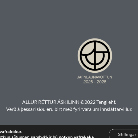
ALLUR RÉTTUR ÁSKILINN ©2022 Tengi ehf.
Verð á þessari síðu eru birt með fyrirvara um innsláttarvillur.
 vafrakökur.
Stillingar
otkun síðunnar, samþykkir þú notkun vafrakaka.