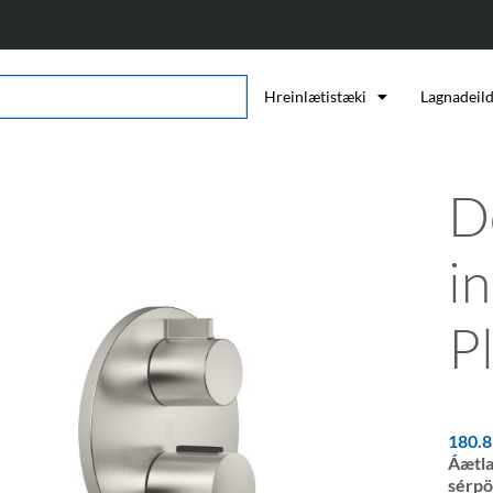
Hreinlætistæki
Lagnadeil
D
i
P
180.
Áætla
sérpö