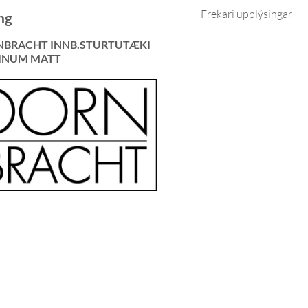
Frekari upplýsingar
ng
BRACHT INNB.STURTUTÆKI
INUM MATT