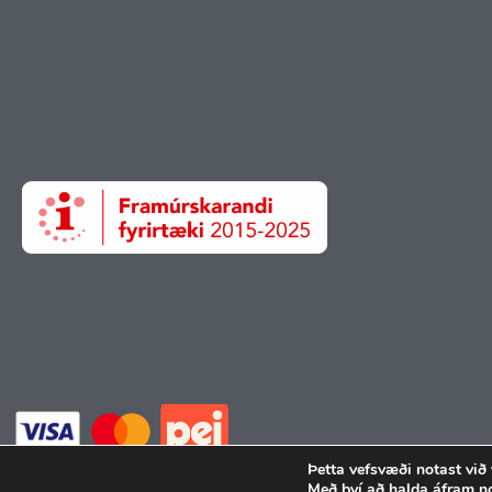
Þetta vefsvæði notast við
Með því að halda áfram n