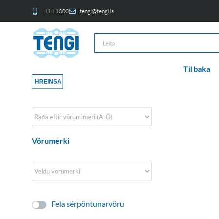
414 1000
tengi@tengi.is
Til baka
HREINSA
Sort Products
Vörumerki
Fela sérpöntunarvöru