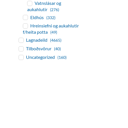
Vatnslásar og
aukahlutir
(276)
Eldhús
(332)
Hreinsiefni og aukahlutir
f/heita potta
(49)
Lagnadeild
(4665)
Tilboðsvörur
(40)
Uncategorized
(160)
baðaðu þig í gæðu