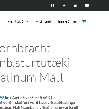
d
Fyrirtækið
Mitt Tengi
Innskráning
ornbracht
nnb.sturtutæki
latinum Matt
892
kr.
( Áætlað verð með VSK )
ð verð – staðfest verð fæst við staðfestingu
ntunar. Hafið samband við sölumann varðandi