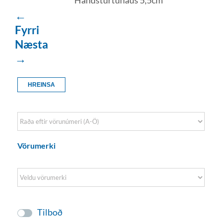
←
Fyrri
Næsta
→
HREINSA
Sort Products
Vörumerki
Tilboð