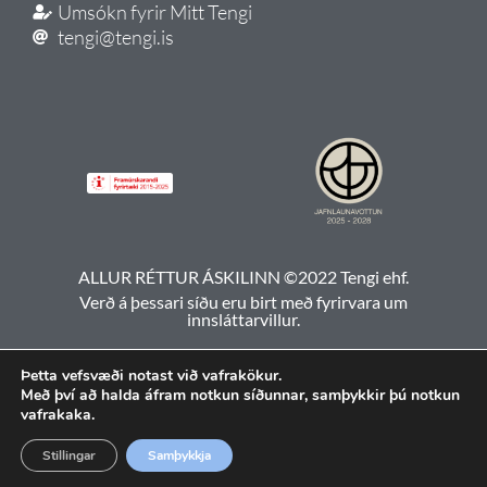
Umsókn fyrir Mitt Tengi
tengi@tengi.is
ALLUR RÉTTUR ÁSKILINN ©2022 Tengi ehf.
Verð á þessari síðu eru birt með fyrirvara um
innsláttarvillur.
Þetta vefsvæði notast við vafrakökur.
Með því að halda áfram notkun síðunnar, samþykkir þú notkun
vafrakaka.
Stillingar
Samþykkja