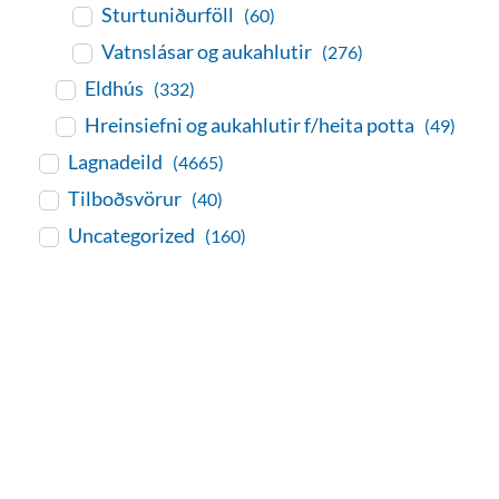
Sturtuniðurföll
(60)
Vatnslásar og aukahlutir
(276)
Eldhús
(332)
Hreinsiefni og aukahlutir f/heita potta
(49)
Lagnadeild
(4665)
Tilboðsvörur
(40)
Uncategorized
(160)
baðaðu þig í gæðunum
Tengi er sérvöruverslun með allt
sem tengist hreinlætis og
blöndunartækjum fyrir bað og