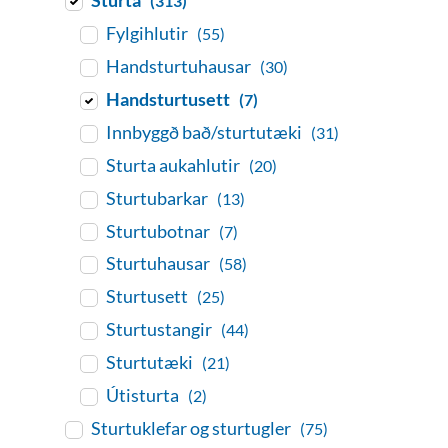
(313)
Fylgihlutir
(55)
Handsturtuhausar
(30)
Handsturtusett
(7)
Innbyggð bað/sturtutæki
(31)
Sturta aukahlutir
(20)
Sturtubarkar
(13)
Sturtubotnar
(7)
Sturtuhausar
(58)
Sturtusett
(25)
Sturtustangir
(44)
Sturtutæki
(21)
Útisturta
(2)
Sturtuklefar og sturtugler
(75)