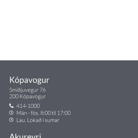
eldhús. Auk þess að bjóða allt
lagnaefni og fittings í lagnadeild
Tengis. Þar veita sérfræðingar
okkar ráðgjöf varðandi allt sem
tengist pípulögnum og
lagnalausnum.
Gæði - Þjónusta - Ábyrgð - það er
Tengi.
Kópavogur
Smiðjuvegur 76
200 Kópavogur
414-1000
Mán - fös. 8:00 til 17:00
Lau. Lokað í sumar
Akureyri