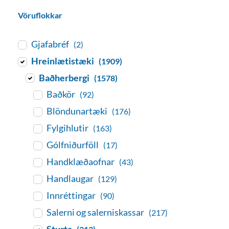
Vöruflokkar
Gjafabréf
(2)
Hreinlætistæki
(1909)
Baðherbergi
(1578)
Baðkör
(92)
Blöndunartæki
(176)
Fylgihlutir
(163)
Gólfniðurföll
(17)
Handklæðaofnar
(43)
Handlaugar
(129)
Innréttingar
(90)
Salerni og salerniskassar
(217)
Sturta