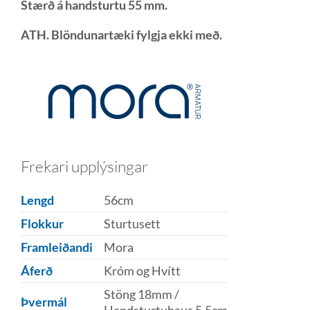
Stærð á handsturtu 55 mm.
ATH. Blöndunartæki fylgja ekki með.
Frekari upplýsingar
Lengd
56cm
Flokkur
Sturtusett
Framleiðandi
Mora
Áferð
Króm og Hvítt
Stöng 18mm /
Þvermál
Handsturtuhaus 5,5cm