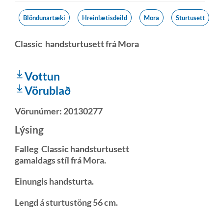
Blöndunartæki
Hreinlætisdeild
Mora
Sturtusett
Classic handsturtusett frá Mora
Vottun
Vörublað
Vörunúmer:
20130277
Lýsing
Falleg Classic handsturtusett
gamaldags stíl frá Mora.
Einungis handsturta.
Lengd á sturtustöng 56 cm.