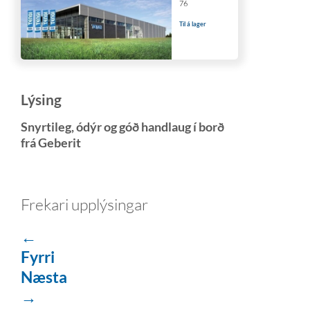
76
Til á lager
Lýsing
Snyrtileg, ódýr og góð handlaug í borð
frá Geberit
Frekari upplýsingar
←
Fyrri
Næsta
→