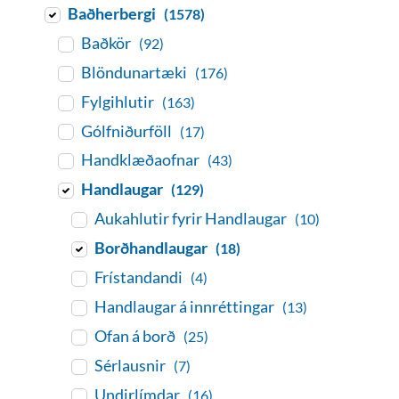
Baðherbergi
(1578)
Baðkör
(92)
Blöndunartæki
(176)
Fylgihlutir
(163)
Gólfniðurföll
(17)
Handklæðaofnar
(43)
Handlaugar
(129)
Aukahlutir fyrir Handlaugar
(10)
Borðhandlaugar
(18)
Frístandandi
(4)
Handlaugar á innréttingar
(13)
Ofan á borð
(25)
Sérlausnir
(7)
Undirlímdar
(16)