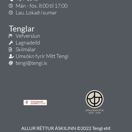
Mán - fös. 8:00 til 17:00
Lau. Lokað í sumar
Tenglar
Vefverslun
Lagnadeild
Skilmálar
Umsókn fyrir Mitt Tengi
tengi@tengi.is
ALLUR RÉTTUR ÁSKILINN ©2022 Tengi ehf.