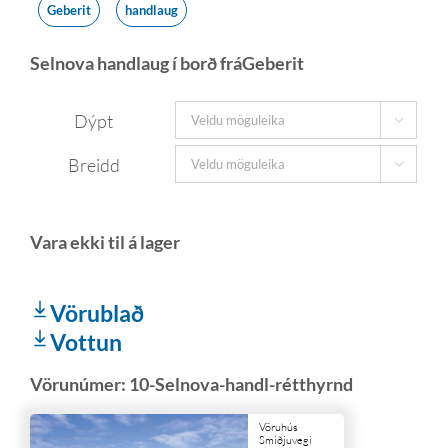
Geberit
handlaug
Selnova handlaug í borð fráGeberit
Dýpt

Breidd

Vörublað
Vottun
Vörunúmer:
10-Selnova-handl-rétthyrnd
Vöruhús
Smiðjuvegi