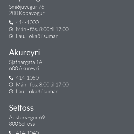
Smiðjuvegur 76
200 Kópavogur
414-1000
Mán - fös. 8:00 til 17:00
Lau. Lokað í sumar
Akureyri
Sjafnargata 1A
600 Akureyri
414-1050
Mán - fös. 8:00 til 17:00
Lau. Lokað í sumar
Selfoss
Austurvegur 69
800 Selfoss
414-1040