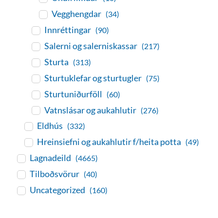
Vegghengdar
(34)
Innréttingar
(90)
Salerni og salerniskassar
(217)
Sturta
(313)
Sturtuklefar og sturtugler
(75)
Sturtuniðurföll
(60)
Vatnslásar og aukahlutir
(276)
Eldhús
(332)
Hreinsiefni og aukahlutir f/heita potta
(49)
Lagnadeild
(4665)
Tilboðsvörur
(40)
Uncategorized
(160)