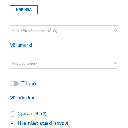
HREINSA
Sort Products
Vörumerki
Tilboð
Vöruflokkar
Gjafabréf
(2)
Hreinlætistæki
(1909)