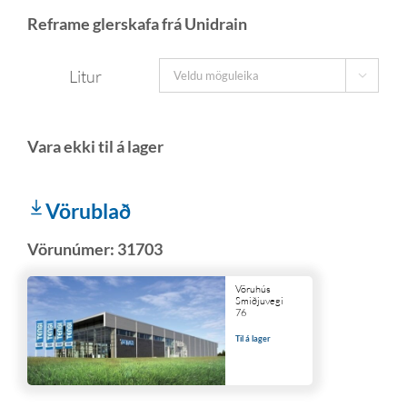
Reframe glerskafa frá Unidrain
Litur

Vörublað
Vörunúmer:
31703
Vöruhús
Smiðjuvegi
76
Til á lager