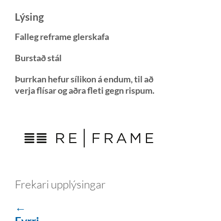
Lýsing
Falleg reframe glerskafa
Burstað stál
Þurrkan hefur sílikon á endum, til að
verja flísar og aðra fleti gegn rispum.
Frekari upplýsingar
←