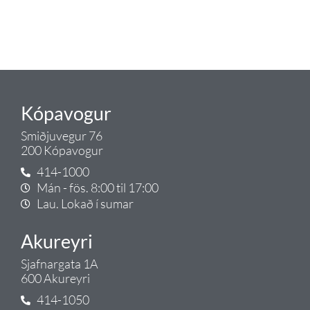
lagnalausnum.
Gæði - Þjónusta - Ábyrgð - það er
Tengi.
Kópavogur
Smiðjuvegur 76
200 Kópavogur
414-1000
Mán - fös. 8:00 til 17:00
Lau. Lokað í sumar
Akureyri
Sjafnargata 1A
600 Akureyri
414-1050