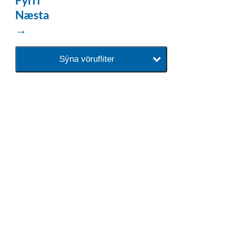
Fyrri
Næsta
→
Sýna vörufliter
baðaðu þig í gæðunum
Tengi er sérvöruverslun með allt
sem tengist hreinlætis og
blöndunartækjum fyrir bað og
eldhús. Auk þess að bjóða allt
lagnaefni og fittings í lagnadeild
Tengis. Þar veita sérfræðingar
okkar ráðgjöf varðandi allt sem
tengist pípulögnum og