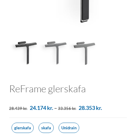
ReFrame glerskafa
24.174
kr.
–
28.353
kr.
28.439
kr.
33.356
kr.
glerskafa
skafa
Unidrain