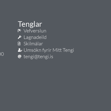
Tenglar
Vefverslun
Lagnadeild
Skilmálar
Umsókn fyrir Mitt Tengi
00
tengi@tengi.is