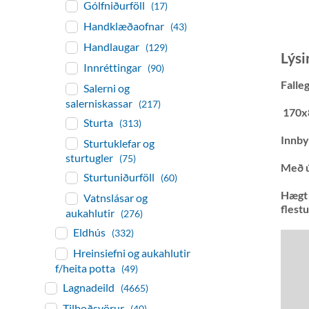
Gólfniðurföll
(17)
Handklæðaofnar
(43)
Handlaugar
(129)
Lýsi
Innréttingar
(90)
Falle
Salerni og
salerniskassar
(217)
170x
Sturta
(313)
Innbyg
Sturtuklefar og
sturtugler
(75)
Með ú
Sturtuniðurföll
(60)
Hægt 
Vatnslásar og
flest
aukahlutir
(276)
Eldhús
(332)
Hreinsiefni og aukahlutir
f/heita potta
(49)
Lagnadeild
(4665)
Tilboðsvörur
(40)