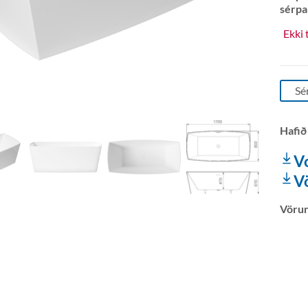
sérpa
Ekki 
Sé
Hafið
V
V
Vöru