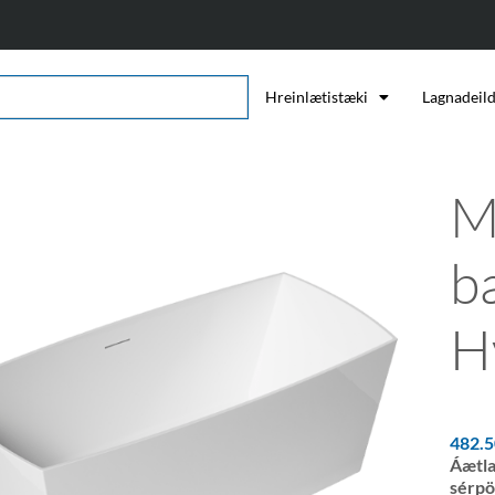
Hreinlætistæki
Lagnadeil
M
b
H
482.
Áætla
sérpö