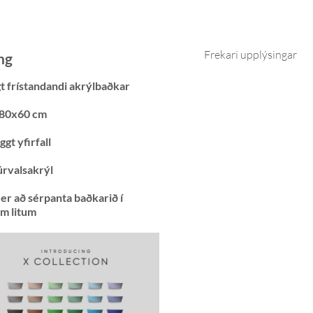
Frekari upplýsingar
ng
gt frístandandi akrýlbaðkar
80x60 cm
gt yfirfall
rvalsakrýl
er að sérpanta baðkarið í
um litum