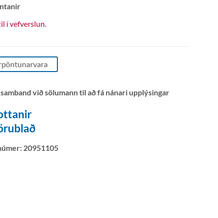
ntanir
til í vefverslun.
rpöntunarvara
 samband við sölumann til að fá nánari upplýsingar
ottanir
örublað
númer:
20951105