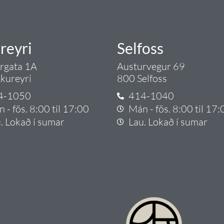
reyri
Selfoss
argata 1A
Austurvegur 69
kureyri
800 Selfoss
4-1050
414-1040
 - fös. 8:00 til 17:00
Mán - fös. 8:00 til 17:
. Lokað í sumar
Lau. Lokað í sumar