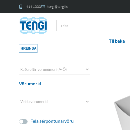
414 1000
tengi@tengi.is
Til baka
HREINSA
Sort Products
Vörumerki
Fela sérpöntunarvöru