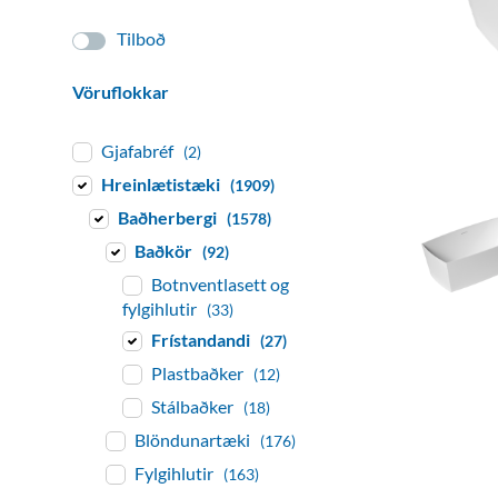
Tilboð
Vöruflokkar
Gjafabréf
(2)
Hreinlætistæki
(1909)
Baðherbergi
(1578)
Baðkör
(92)
Botnventlasett og
fylgihlutir
(33)
Frístandandi
(27)
Plastbaðker
(12)
Stálbaðker
(18)
Blöndunartæki
(176)
Fylgihlutir
(163)