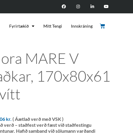
d
Fyrirtækið
Mitt Tengi
Innskráning
ora MARE V
aðkar, 170x80x61
vítt
506
kr.
( Áætlað verð með VSK )
ð verð – staðfest verð fæst við staðfestingu
ntunar. Hafið samband við sölumann varðandi