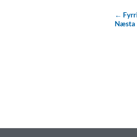
← Fyrr
Næsta
baðaðu þig í gæðu
Tengi er sérvöruverslun með allt sem te
og eldhús. Auk þess að bjóða allt lagnaefn
sérfræðingar okkar ráðgjöf varðandi al
Gæði - Þjónusta - Áby