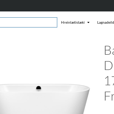
Hreinlætistæki
Lagnadeil
B
D
1
F