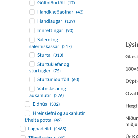
Gólfniðurföll
(17)
Handklæðaofnar
(43)
Handlaugar
(129)
Innréttingar
(90)
Salerni og
Lýsi
salerniskassar
(217)
Sturta
(313)
Glæsi
Sturtuklefar og
180×
sturtugler
(75)
Sturtuniðurföll
(60)
Dýpt 
Vatnslásar og
Oval 
aukahlutir
(276)
Eldhús
(332)
Hægt 
Hreinsiefni og aukahlutir
Niðurf
f/heita potta
(49)
miðju
Lagnadeild
(4665)
Úr KA
Tilboðsvörur
(40)