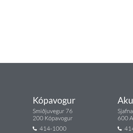
baðaðu þig í gæðu
Tengi er sérvöruverslun með allt sem te
og eldhús. Auk þess að bjóða allt lagnaefn
sérfræðingar okkar ráðgjöf varðandi al
Gæði - Þjónusta - Áby
Kópavogur
Aku
Smiðjuvegur 76
Sjafn
200 Kópavogur
600 A
414-1000
41