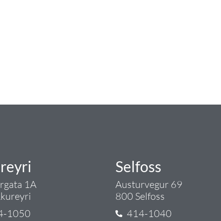
num
ngist hreinlætis og blöndunartækjum fyrir bað
i og fittings í lagnadeild Tengis. Þar veita
lt sem tengist pípulögnum og lagnalausnum.
rgð - það er Tengi.
reyri
Selfoss
argata 1A
Austurvegur 69
kureyri
800 Selfoss
4-1050
414-1040