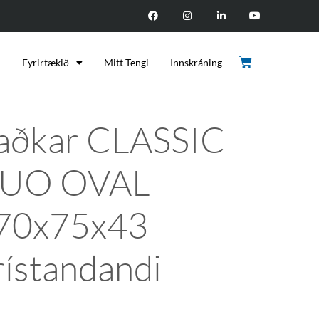
d
Fyrirtækið
Mitt Tengi
Innskráning
aðkar CLASSIC
UO OVAL
70x75x43
rístandandi