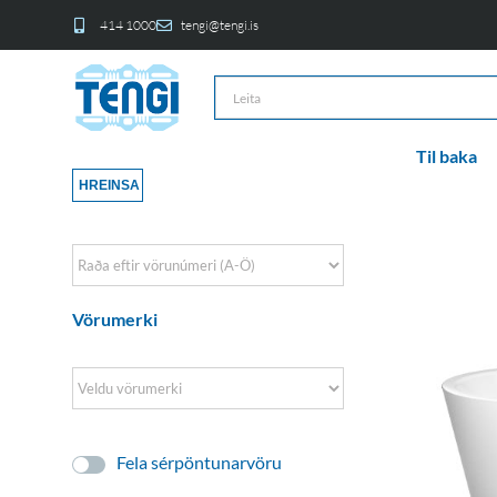
414 1000
tengi@tengi.is
Til baka
HREINSA
Sort Products
Vörumerki
Fela sérpöntunarvöru