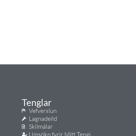
Tenglar
Vefverslun
Lagnadeild
Skilmálar
Umsókn fyrir Mitt Tengi