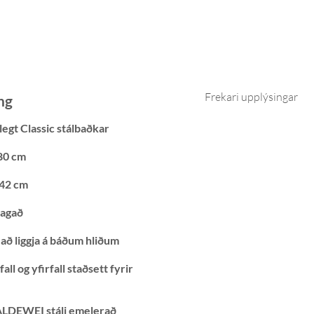
Frekari upplýsingar
ng
legt Classic stálbaðkar
80 cm
42 cm
lagað
að liggja á báðum hliðum
all og yfirfall staðsett fyrir
LDEWEI stáli emelerað