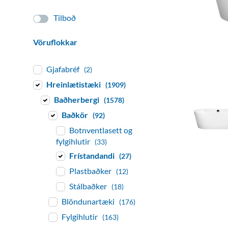
Tilboð
Vöruflokkar
Gjafabréf
(2)
Hreinlætistæki
(1909)
Baðherbergi
(1578)
Baðkör
(92)
Botnventlasett og
fylgihlutir
(33)
Frístandandi
(27)
Plastbaðker
(12)
Stálbaðker
(18)
Blöndunartæki
(176)
Fylgihlutir
(163)