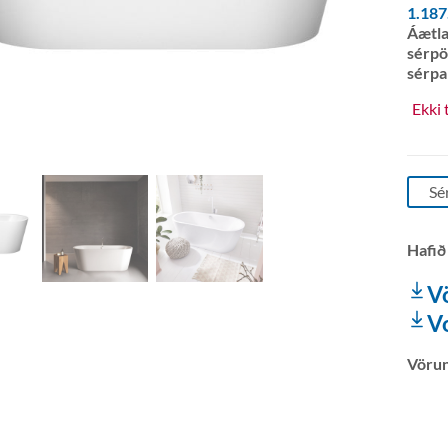
1.18
Áætla
sérpö
sérpa
Ekki 
Sé
Hafið
V
V
Vöru