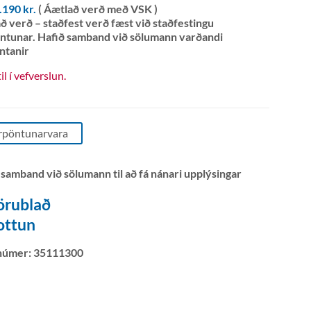
7.190
kr.
( Áætlað verð með VSK )
ð verð – staðfest verð fæst við staðfestingu
ntunar. Hafið samband við sölumann varðandi
ntanir
til í vefverslun.
rpöntunarvara
 samband við sölumann til að fá nánari upplýsingar
örublað
ottun
númer:
35111300