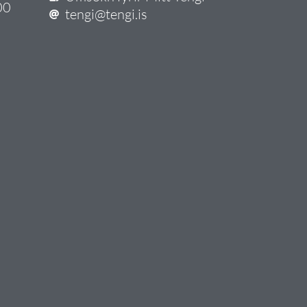
00
tengi@tengi.is