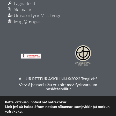
Lagnadeild
Skilmálar
Umsókn fyrir Mitt Tengi
tengi@tengi.is
ALLUR RÉTTUR ÁSKILINN ©2022 Tengi ehf.
Verð á þessari síðu eru birt með fyrirvara um
innsláttarvillur.
Þetta vefsvæði notast við vafrakökur.
Með því að halda áfram notkun síðunnar, samþykkir þú notkun
vafrakaka.