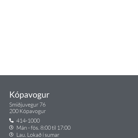
sem tengist hreinlætis og
blöndunartækjum fyrir bað og
eldhús. Auk þess að bjóða allt
lagnaefni og fittings í lagnadeild
Tengis. Þar veita sérfræðingar
okkar ráðgjöf varðandi allt sem
tengist pípulögnum og
lagnalausnum.
Gæði - Þjónusta - Ábyrgð - það er
Tengi.
Kópavogur
Smiðjuvegur 76
200 Kópavogur
414-1000
Mán - fös. 8:00 til 17:00
Lau. Lokað í sumar