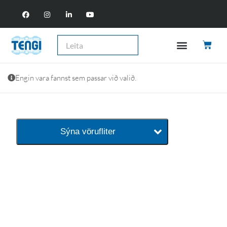
Engin vara fannst sem passar við valið.
Sýna vörufliter
baðaðu þig í gæðunum
Tengi er sérvöruverslun með allt