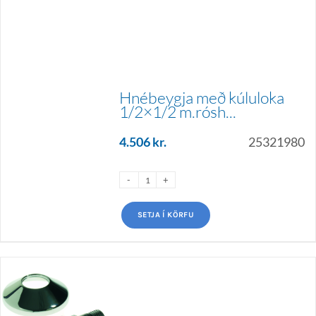
Hnébeygja með kúluloka
1/2×1/2 m.rósh...
4.506
kr.
25321980
SETJA Í KÖRFU