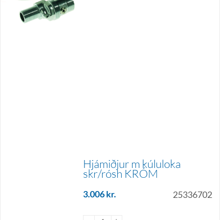
Hjámiðjur m kúluloka
skr/rósh KRÓM
3.006
kr.
25336702