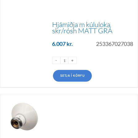
Hjámiðja m kúluloka
skr/rósh MATT GRÁ
6.007
kr.
253367027038
SETJA Í KÖRFU