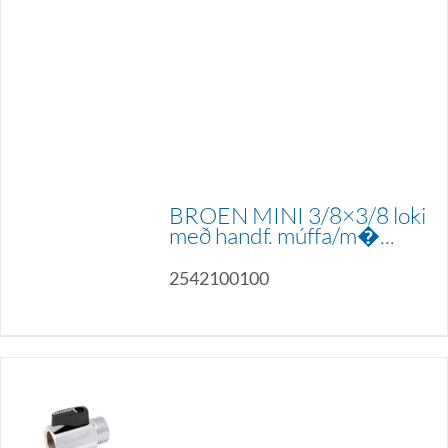
BROEN MINI 3/8×3/8 loki
með handf. múffa/m�...
2542100100