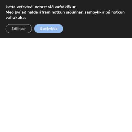
Þetta vefsvæði notast við vafrakökur.
Með því að halda áfram notkun síðunnar, samþykkir þú notkun
vafrakaka.
Framl. 3/4″ 35mm m
Stillingar
Samþykkja
kúluloka
25423450
SETJA Í KÖRFU