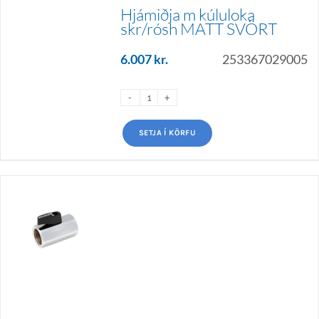
Hjámiðja m kúluloka
skr/rósh MATT SVÖRT
6.007
kr.
253367029005
SETJA Í KÖRFU