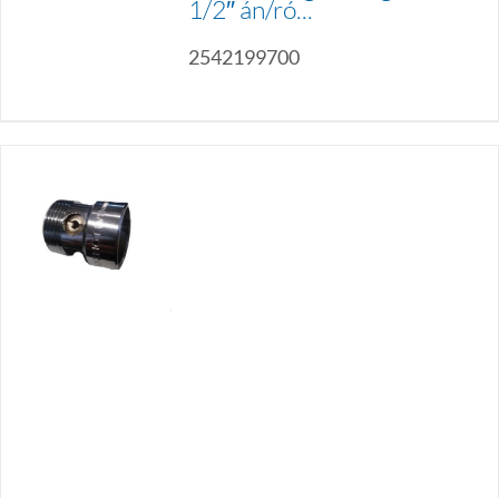
1/2″ án/ró...
2542199700