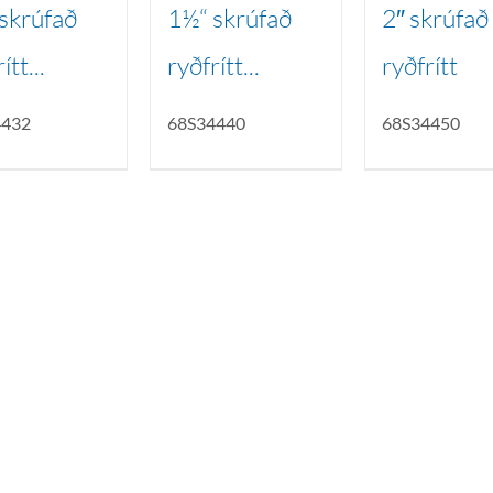
skrúfað
1½“ skrúfað
2″ skrúfað
ítt...
ryðfrítt...
ryðfrítt
4432
68S34440
68S34450