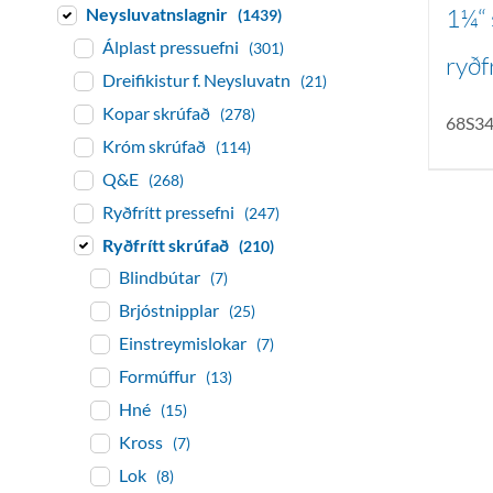
1¼“ 
Neysluvatnslagnir
(1439)
Álplast pressuefni
(301)
ryðfr
Dreifikistur f. Neysluvatn
(21)
Kopar skrúfað
(278)
68S3
Króm skrúfað
(114)
Q&E
(268)
Ryðfrítt pressefni
(247)
Ryðfrítt skrúfað
(210)
Blindbútar
(7)
Brjóstnipplar
(25)
Einstreymislokar
(7)
Formúffur
(13)
Hné
(15)
Kross
(7)
Lok
(8)