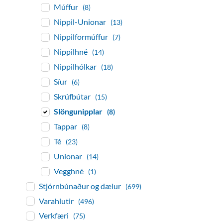
Múffur
(8)
Nippil-Unionar
(13)
Nippilformúffur
(7)
Nippilhné
(14)
Nippilhólkar
(18)
Síur
(6)
Skrúfbútar
(15)
Slöngunipplar
(8)
Tappar
(8)
Té
(23)
Unionar
(14)
Vegghné
(1)
Stjórnbúnaður og dælur
(699)
Varahlutir
(496)
Verkfæri
(75)