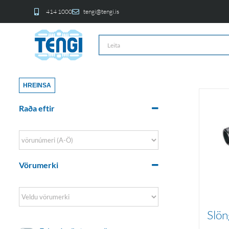
414 1000
tengi@tengi.is
HREINSA
Raða eftir
Sort Products
Vörumerki
Slön