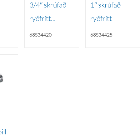
3/4″ skrúfað
1″ skrúfað
ryðfrítt...
ryðfrítt
68S34420
68S34425
ill