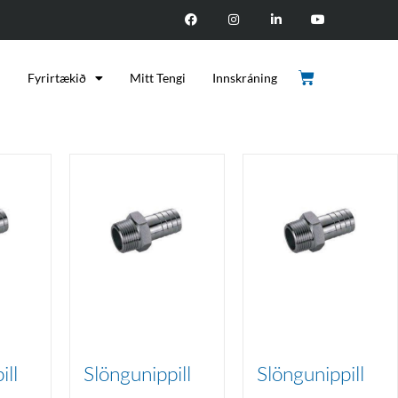
d
Fyrirtækið
Mitt Tengi
Innskráning
ill
Slöngunippill
Slöngunippill