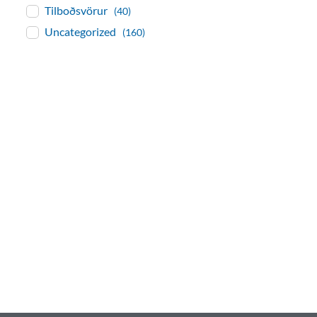
Tilboðsvörur
(40)
Uncategorized
(160)
baðaðu þig í gæðu
Tengi er sérvöruverslun með allt sem te
og eldhús. Auk þess að bjóða allt lagnaefn
sérfræðingar okkar ráðgjöf varðandi al
Gæði - Þjónusta - Áby