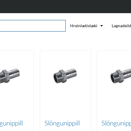
Hreinlætistæki
Lagnadeil
gunippill
Slöngunippill
Slöngunipp