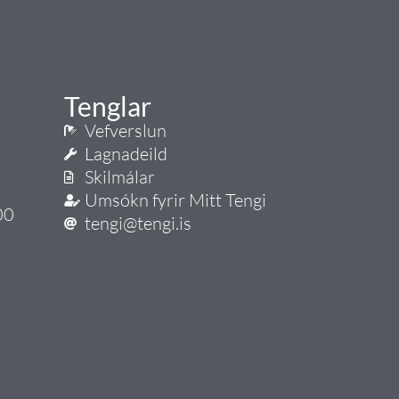
Tenglar
Vefverslun
Lagnadeild
Skilmálar
Umsókn fyrir Mitt Tengi
00
tengi@tengi.is