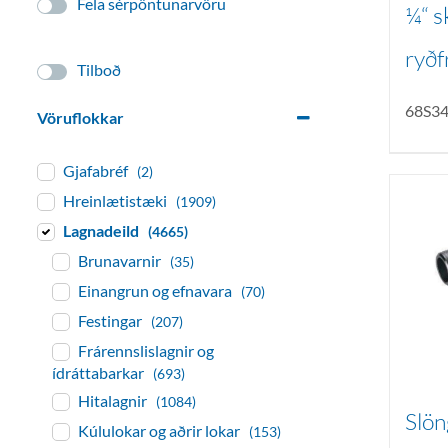
Fela sérpöntunarvöru
¼“ s
ryðf
Tilboð
68S3
Vöruflokkar
Gjafabréf
(2)
Hreinlætistæki
(1909)
Lagnadeild
(4665)
Brunavarnir
(35)
Einangrun og efnavara
(70)
Festingar
(207)
Frárennslislagnir og
ídráttabarkar
(693)
Hitalagnir
(1084)
Slön
Kúlulokar og aðrir lokar
(153)