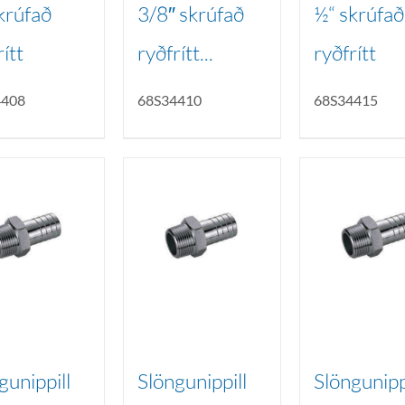
krúfað
3/8″ skrúfað
½“ skrúfað
rítt
ryðfrítt...
ryðfrítt
4408
68S34410
68S34415
gunippill
Slöngunippill
Slöngunipp